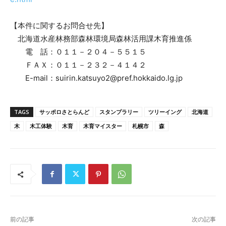
【本件に関するお問合せ先】
北海道水産林務部森林環境局森林活用課木育推進係
電 話：０１１－２０４－５５１５
ＦＡＸ：０１１－２３２－４１４２
E-mail：suirin.katsuyo2@pref.hokkaido.lg.jp
TAGS
サッポロさとらんど
スタンプラリー
ツリーイング
北海道
木
木工体験
木育
木育マイスター
札幌市
森
前の記事
次の記事