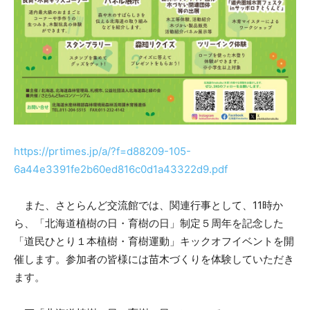
https://prtimes.jp/a/?f=d88209-105-
6a44e3391fe2b60ed816c0d1a43322d9.pdf
また、さとらんど交流館では、関連行事として、11時か
ら、「北海道植樹の日・育樹の日」制定５周年を記念した
「道民ひとり１本植樹・育樹運動」キックオフイベントを開
催します。参加者の皆様には苗木づくりを体験していただき
ます。