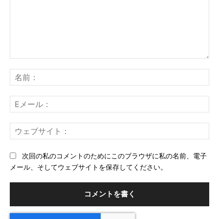
コ
メ
名
ン
前
ト：
E
メ
ー
ウ
ル
ェ
ブ
次回の私のコメントのためにこのブラウザに私の名前、電子
サ
メール、そしてウェブサイトを保存してください。
イ
ト