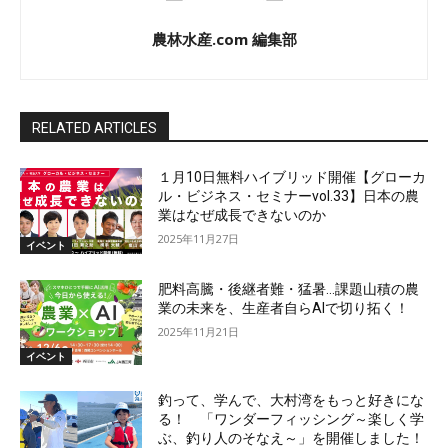
農林水産.com 編集部
RELATED ARTICLES
１月10日無料ハイブリッド開催【グローカ
ル・ビジネス・セミナーvol.33】日本の農
業はなぜ成長できないのか
2025年11月27日
イベント
肥料高騰・後継者難・猛暑…課題山積の農
業の未来を、生産者自らAIで切り拓く！
2025年11月21日
イベント
釣って、学んで、大村湾をもっと好きにな
る！ 「ワンダーフィッシング～楽しく学
ぶ、釣り人のそなえ～」を開催しました！