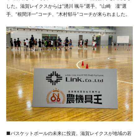
した。滋賀レイクスからは“湧川 颯斗”選手、“山崎 凜”選
手、“根間洋一”コーチ、“木村郁斗”コーチが来られました。
■バスケットボールの未来に投資。滋賀レイクスが地域の若