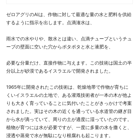
ゼロアグリのAIは、作物に対して最適な量の水と肥料を供給
するように指示を出します。点滴潅水は、
雨水での水やりや、散水とは違い、点滴チューブというチュ
ーブの壁面に空いた穴からポタポタと水と液肥を、
必要な分量だけ、直接作物に与えます。この技術は国土の半
分以上が砂漠であるイスラエルで開発されました。
1965年に開発されたこの技術は、乾燥地帯で作物が育ちに
くいイスラエルの土地で、ある灌漑技術者が一本の木が他よ
りも大きく育っていることに気付いたことがきっかけで考案
されました。実はその木の近くを通っている水道管の継ぎ目
から水が滴っていて、周りの土が適度に湿っていたのです。
植物が育つには水が必要ですが、一度に多量の水を撒くと、
浸透や蒸発で水が無駄になり根腐れも起こります。