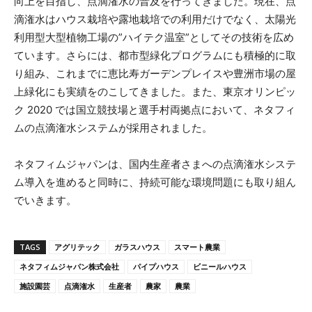
向上を目指し、点滴潅水の普及を行ってきました。現在、点
滴潅水はハウス栽培や露地栽培での利用だけでなく、太陽光
利用型大型植物工場の”ハイテク温室”としてその技術を広め
ています。さらには、都市型緑化プログラムにも積極的に取
り組み、これまでに恵比寿ガーデンプレイスや豊洲市場の屋
上緑化にも実績をのこしてきました。また、東京オリンピッ
ク 2020 では国立競技場と選手村両拠点において、ネタフィ
ムの点滴潅水システムが採用されました。
ネタフィムジャパンは、国内生産者さまへの点滴潅水システ
ム導入を進めると同時に、持続可能な環境問題にも取り組ん
でいきます。
TAGS
アグリテック
ガラスハウス
スマート農業
ネタフィムジャパン株式会社
パイプハウス
ビニールハウス
施設園芸
点滴潅水
生産者
農家
農業