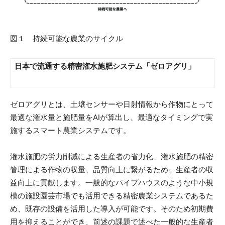
図１ 持続可能な農業のサイクル
日本で流通する精密潅水施肥システム「ゼロアグリ」
ゼロアグリとは、土壌センサーや日射情報から作物にとって
最適な潅水量と施肥量をAIが算出し、最適なタイミングで実
施するスマート農業システムです。
潅水施肥の労力削減による生産者の省力化、潅水施肥の精密
管理による作物の収量、品質向上に繋がるため、生産者の収
益向上に貢献します。一般的なパイプハウスのような中小規
模の施設園芸市場でも活用できる精密農業システムであるた
め、既存の設備を活用した導入が可能です。そのため初期費
用を抑えることができ、前述の課題で述べた一般的な生産者