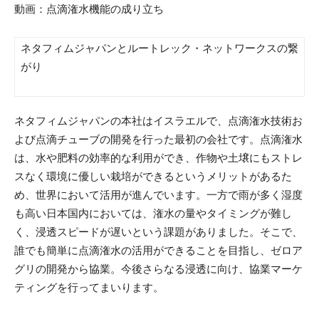
動画：点滴潅水機能の成り立ち
ネタフィムジャパンとルートレック・ネットワークスの繋
がり
ネタフィムジャパンの本社はイスラエルで、点滴潅水技術お
よび点滴チューブの開発を行った最初の会社です。点滴潅水
は、水や肥料の効率的な利用ができ、作物や土壌にもストレ
スなく環境に優しい栽培ができるというメリットがあるた
め、世界において活用が進んでいます。一方で雨が多く湿度
も高い日本国内においては、潅水の量やタイミングが難し
く、浸透スピードが遅いという課題がありました。そこで、
誰でも簡単に点滴潅水の活用ができることを目指し、ゼロア
グリの開発から協業。今後さらなる浸透に向け、協業マーケ
ティングを行ってまいります。