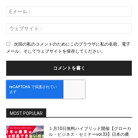
ト：
E
メ
ー
ウ
ル
ェ
ブ
次回の私のコメントのためにこのブラウザに私の名前、電子
サ
メール、そしてウェブサイトを保存してください。
イ
ト
MOST POPULAR
１月10日無料ハイブリッド開催【グローカ
ル・ビジネス・セミナーvol.33】日本の農