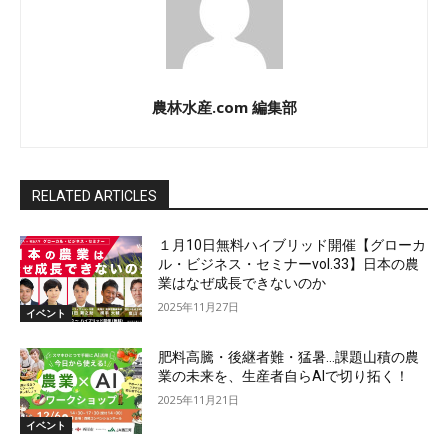
農林水産.com 編集部
RELATED ARTICLES
１月10日無料ハイブリッド開催【グローカ
ル・ビジネス・セミナーvol.33】日本の農
業はなぜ成長できないのか
2025年11月27日
イベント
肥料高騰・後継者難・猛暑…課題山積の農
業の未来を、生産者自らAIで切り拓く！
2025年11月21日
イベント