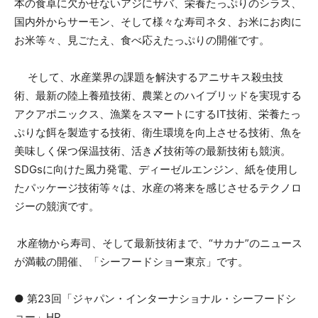
本の食卓に欠かせないアジにサバ、栄養たっぷりのシラス、
国内外からサーモン、そして様々な寿司ネタ、お米にお肉に
お米等々、見ごたえ、食べ応えたっぷりの開催です。
そして、水産業界の課題を解決するアニサキス殺虫技
術、最新の陸上養殖技術、農業とのハイブリッドを実現する
アクアポニックス、漁業をスマートにするIT技術、栄養たっ
ぷりな餌を製造する技術、衛生環境を向上させる技術、魚を
美味しく保つ保温技術、活き〆技術等の最新技術も競演。
SDGsに向けた風力発電、ディーゼルエンジン、紙を使用し
たパッケージ技術等々は、水産の将来を感じさせるテクノロ
ジーの競演です。
水産物から寿司、そして最新技術まで、“サカナ”のニュース
が満載の開催、「シーフードショー東京」です。
● 第23回「ジャパン・インターナショナル・シーフードシ
ョー」HP