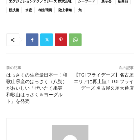
エグジビションテクノロジーズ 株式会社
シーフード
展示会
新商品
新技術
水産
衛生環境
陸上養殖
魚
前の記事
次の記事
はっさくの生産量日本一！和
【TGI フライデーズ】名古屋
歌山県産のはっさく（八朔）
エリアに再上陸！TGI フライ
がおいしい「ぜいたく果実
デーズ 名古屋久屋大通店
和歌山はっさく＆ヨーグル
ト」を発売