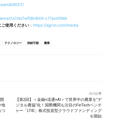
/teamAGRIST/
channel/UCNsTwf0BvBXA-L17potl5MA
にご使用ください
：
https://agrist.com/media
テクノロジー
持続可能
農業
次の記事
 開
【第2回】＜金融×流通×AI＞で世界中の農業を“デ
や地
ジタル農協”化！国際機関も注目のFinTechベンチ
おつ
ャー「LTID」株式投資型クラウドファンディング
を開始