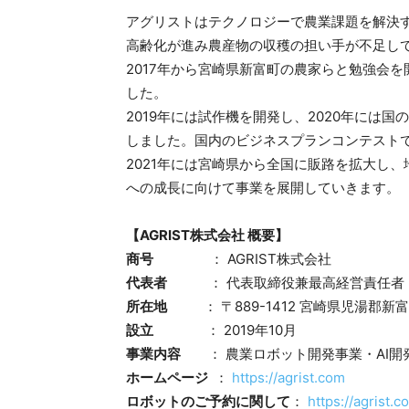
アグリストはテクノロジーで農業課題を解決
高齢化が進み農産物の収穫の担い手が不足し
2017年から宮崎県新富町の農家らと勉強会
した。
2019年には試作機を開発し、2020年には
しました。国内のビジネスプランコンテストで
2021年には宮崎県から全国に販路を拡大し
への成長に向けて事業を展開していきます。
【AGRIST株式会社 概要】
商号
： AGRIST株式会社
代表者
： 代表取締役兼最高経営責任者 
所在地
： 〒889-1412 宮崎県児湯郡新
設立
： 2019年10月
事業内容
： 農業ロボット開発事業・AI開
ホームページ
：
https://agrist.com
ロボットのご予約に関して
：
https://agrist.c