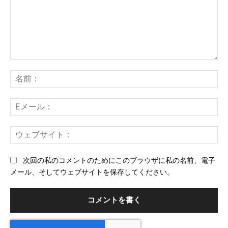
コ
メ
名
ン
前
ト：
E
メ
ー
ウ
ル
ェ
ブ
次回の私のコメントのためにこのブラウザに私の名前、電子
サ
メール、そしてウェブサイトを保存してください。
イ
ト