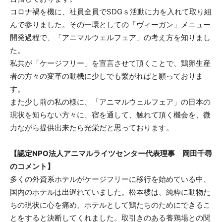
コロナ禍を機に、社員全員でSDGｓ活動に力を入れて取り組
んで参りました。その一環としての「ヴィーガン」メニュー
開発過程で、「アニマルウェルフェア」の考え方を知りまし
た。
私共が「ケージフリー」を宣言させて頂くことで、鶏卵生産
者の方々の変革の動機に少しでも繋がればと願っておりま
す。
また少し前の私の様に、「アニマルウェルフェア」の日本の
現状を知らない方々に、宿を通して、触れて頂く機会を、微
力ながら提供出来たら光栄だと思っております。
【認定NPO法人アニマルライツセンター代表理事 岡田千尋
のコメント】
多くの外資系ホテルがケージフリーに移行を始めている中、
国内のホテルは出遅れていました。松本楼は、純粋に動物た
ちの現状に心を痛め、ホテルとして鶏たちのためにできるこ
とをすると決断してくれました。取引きのある養鶏場との関