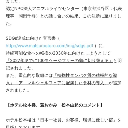
ました。
認定NPO法人アニマルライツセンター（東京都渋谷区：代表
理事 岡田千尋）との話し合いの結果、この決断に至りまし
た。
SDGs達成に向けた宣言書（
http://www.matsumotoro.com/img/sdgs.pdf
）に、
持続可能な食への転換の2030年に向けたしようとして
「2027年までに100％ケージフリーの卵に切り替える」
と明
記されました。
また、重点的な取組には
「植物性タンパク質の積極的な導
入」「アニマルウェルフェアに配慮した食材の導入」
が追加
されました。
【ホテル松本楼、若おかみ 松本由起のコメント】
ホテル松本楼は「日本一社員、お客様、環境に優しい宿」を
目指しております。