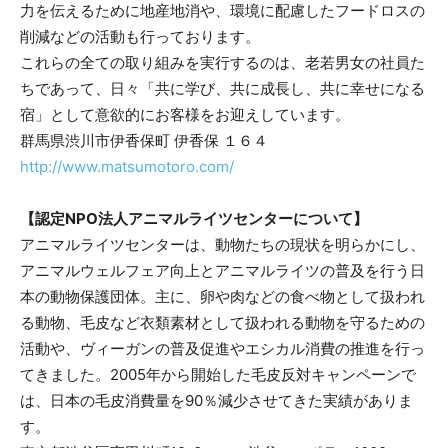
力を伝えるために地産地消や、環境に配慮したフードロスの
削減などの活動も行っております。
これらの全ての取り組みを実行するのは、老若男女の社員た
ちであって、日々「共に学び、共に成長し、共に幸せになる
宿」として意欲的にお客様をお迎えしています。
群馬県渋川市伊香保町 伊香保 １６４
http://www.matsumotoro.com/
【認定NPO法人アニマルライツセンターについて】
アニマルライツセンターは、動物たちの現状を明らかにし、
アニマルウェルフェア向上とアニマルライツの普及を行う日
本の動物保護団体。主に、卵や肉などの食べ物として扱われ
る動物、毛皮など衣類素材として扱われる動物を守るための
活動や、ヴィーガンの普及促進やエシカル消費の推進を行っ
てきました。2005年から開始した毛皮反対キャンペーンで
は、日本の毛皮消費量を90％減少させてきた実績がありま
す。