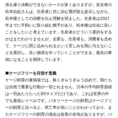
係を慮り決断ができないケースが多くありますが、若女将の
松本由起さんは、生産者に共に歩む選択肢も提示しながら、
松本楼としての決断を伝え理解を得ました。生産者は2027
年までに平飼いに取り組む猶予があり、松本楼は社会に良い
ことをしたいと考えています。生産者がどういう選択をする
かはまだわかりませんが、企業も、生産者も、消費者も含め
て、ケージに閉じ込められるという苦しみを鶏に与えないこ
とを選択し、良い循環を作っていくことができる、最良の事
例になることを期待しています。
■ケージフリーを目指す意義
ケージ飼育の養鶏場では、狭くぎゅうぎゅう詰めで、鶏たち
は自然で重要な行動が一切とれません。日本の平均飼育面積
は一羽あたりたったB5サイズだけであり、これは世界の中
でも最低レイベルです。バタリーケージの飼育はケージフリ
ーの飼育と比べると、死亡率が高いことがわかっており、ま
たケージフリーの飼育の場合は改善の余地がありますが、バ