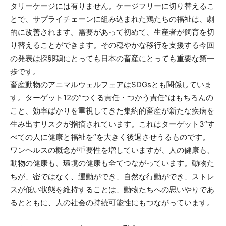
タリーケージには有りません。ケージフリーに切り替えるこ
とで、サプライチェーンに組み込まれた鶏たちの福祉は、劇
的に改善されます。需要があって初めて、生産者が飼育を切
り替えることができます。その穏やかな移行を支援する今回
の発表は採卵鶏にとっても日本の畜産にとっても重要な第一
歩です。
畜産動物のアニマルウェルフェアはSDGsとも関係していま
す。ターゲット12の”つくる責任・つかう責任”はもちろんの
こと、効率ばかりを重視してきた集約的畜産が新たな疾病を
生み出すリスクが指摘されています。これはターゲット3”す
べての人に健康と福祉を”を大きく後退させうるものです。
ワンヘルスの概念が重要性を増していますが、人の健康も、
動物の健康も、環境の健康も全てつながっています。動物た
ちが、密ではなく、運動ができ、自然な行動ができ、ストレ
スが低い状態を維持することは、動物たちへの思いやりであ
るとともに、人の社会の持続可能性にもつながっています。