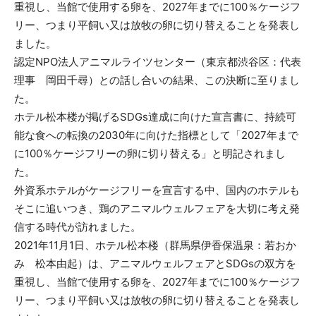
重視し、当館で使用する卵を、2027年までに100％ケージフ
リー、つまり平飼い又は放牧の卵に切り替えることを発表し
ました。
認定NPO法人アニマルライツセンター（東京都渋谷区：代表
理事 岡田千尋）との話し合いの結果、この決断に至りまし
た。
ホテル松本楼が掲げるSDGs達成に向けた宣言書に、持続可
能な食への転換の2030年に向けた指標として「2027年まで
に100％ケージフリーの卵に切り替える」と明記されまし
た。
外資系ホテルがケージフリーを宣言する中、国内のホテルも
そこに追いつき、鶏のアニマルウェルフェアを大切に考え発
信する時代が訪れました。
2021年11月1日、ホテル松本楼（群馬県伊香保温泉：若おか
み 松本由起）は、アニマルウェルフェアとSDGsの双方を
重視し、当館で使用する卵を、2027年までに100％ケージフ
リー、つまり平飼い又は放牧の卵に切り替えることを発表し