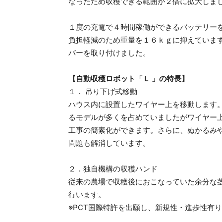
なったため収穫できる範囲が２倍に拡大しま
１度の充電で４時間稼働ができるバッテリー
負担軽減のため重量を１６ｋｇに抑えていま
バーを取り付けました。
【自動収穫ロボット「Ｌ 」の特長】
１． 吊り下げ式移動
ハウス内に設置したワイヤー上を移動します
るモデルが多くを占めていましたがワイヤー
工事の簡素化ができます。さらに、ぬかるみ
問題も解消しています。
２．独自機構の収穫ハンド
従来の農場で収穫後におこなっていた余分な
行います。
※PCT国際特許を出願し、新規性・進歩性有