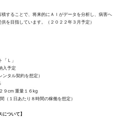
蓄積することで、将来的にＡＩがデータを分析し、病害へ
提供を目指しています。（２０２２年３月予定）
】
ト「Ｌ」
納入予定
ンタル契約を想定）
％
９cm 重量１６kg
時間（１日あたり８時間の稼働を想定）
スについて】