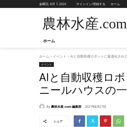
金曜日, 8月 7, 2026
サインイン/登録する
ホーム
農林水産.com
ホーム
ホーム
イベント
AIと自動収穫ロボットに最適化され
イベント
AIと自動収穫ロ
ニールハウスの一
By
農林水産.com 編集部
2021年8月27日
シェア