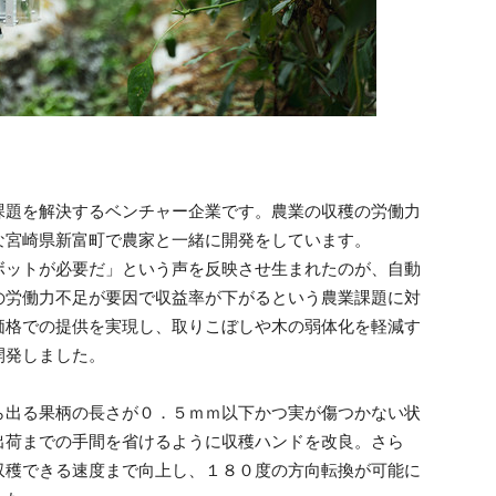
課題を解決するベンチャー企業です。農業の収穫の労働力
な宮崎県新富町で農家と一緒に開発をしています。
ボットが必要だ」という声を反映させ生まれたのが、自動
の労働力不足が要因で収益率が下がるという農業課題に対
価格での提供を実現し、取りこぼしや木の弱体化を軽減す
開発しました。
ら出る果柄の長さが０．５ｍｍ以下かつ実が傷つかない状
出荷までの手間を省けるように収穫ハンドを改良。さら
収穫できる速度まで向上し、１８０度の方向転換が可能に