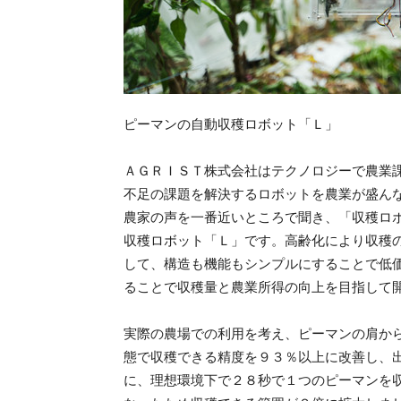
ピーマンの自動収穫ロボット「Ｌ」
ＡＧＲＩＳＴ株式会社はテクノロジーで農業
不足の課題を解決するロボットを農業が盛ん
農家の声を一番近いところで聞き、「収穫ロ
収穫ロボット「Ｌ」です。高齢化により収穫
して、構造も機能もシンプルにすることで低
ることで収穫量と農業所得の向上を目指して
実際の農場での利用を考え、ピーマンの肩か
態で収穫できる精度を９３％以上に改善し、
に、理想環境下で２８秒で１つのピーマンを