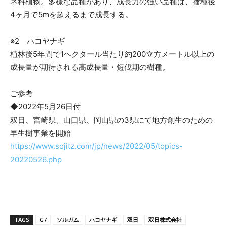
ネ科植物。多様な品種があり、成長力の強い品種は、播種後
4ヶ月で5mを超えるまで成長する。
※2 ハコヤナギ
植林後5年間で1ヘクタール当たり約200立方メートル以上の
成長量が期待される高成長量・短伐期の樹種。
ご参考
◆2022年5月26日付
双日、宮崎県、山口県、岡山県の3県にて地方創生のための
早生樹事業を開始
https://www.sojitz.com/jp/news/2022/05/topics-
20220526.php
TAGS
G7
ソルガム
ハコヤナギ
双日
双日株式会社