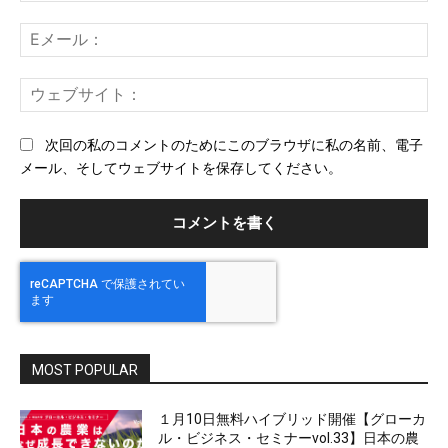
ト：
E
メ
ー
ウ
ル
ェ
ブ
次回の私のコメントのためにこのブラウザに私の名前、電子
サ
メール、そしてウェブサイトを保存してください。
イ
ト
MOST POPULAR
１月10日無料ハイブリッド開催【グローカ
ル・ビジネス・セミナーvol.33】日本の農