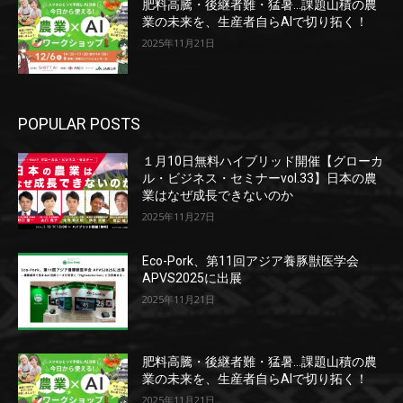
肥料高騰・後継者難・猛暑…課題山積の農
業の未来を、生産者自らAIで切り拓く！
2025年11月21日
POPULAR POSTS
１月10日無料ハイブリッド開催【グローカ
ル・ビジネス・セミナーvol.33】日本の農
業はなぜ成長できないのか
2025年11月27日
Eco-Pork、第11回アジア養豚獣医学会
APVS2025に出展
2025年11月21日
肥料高騰・後継者難・猛暑…課題山積の農
業の未来を、生産者自らAIで切り拓く！
2025年11月21日