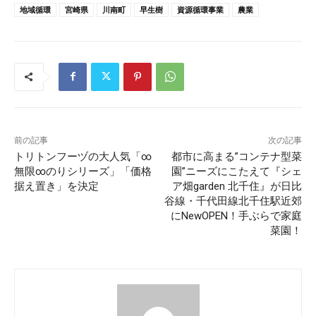
地域循環
宮崎県
川南町
早生樹
資源循環事業
農業
前の記事
次の記事
トリトンフーヅの大人気「∞
都市に高まる”コンテナ型菜
無限∞のりシリーズ」「価格
園”ニーズにこたえて『シェ
据え置き」を決定
ア畑garden 北千住』が日比
谷線・千代田線北千住駅近郊
にNewOPEN！手ぶらで家庭
菜園！