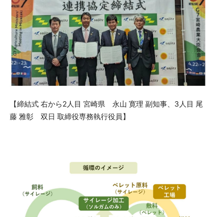
【締結式 右から2人目 宮崎県 永山 寛理 副知事、3人目 尾
藤 雅彰 双日 取締役専務執行役員】