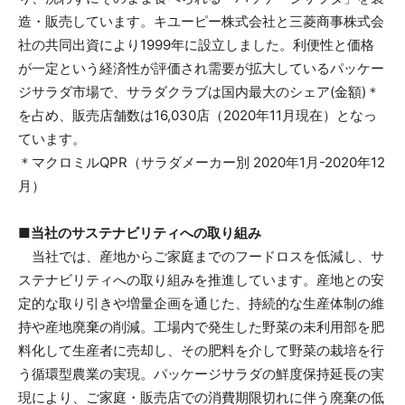
造・販売しています。キユーピー株式会社と三菱商事株式会
社の共同出資により1999年に設立しました。利便性と価格
が一定という経済性が評価され需要が拡大しているパッケー
ジサラダ市場で、サラダクラブは国内最大のシェア(金額)＊
を占め、販売店舗数は16,030店（2020年11月現在）となっ
ています。
＊マクロミルQPR（サラダメーカー別 2020年1月-2020年12
月）
■当社のサステナビリティへの取り組み
当社では、産地からご家庭までのフードロスを低減し、サ
ステナビリティへの取り組みを推進しています。産地との安
定的な取り引きや増量企画を通じた、持続的な生産体制の維
持や産地廃棄の削減。工場内で発生した野菜の未利用部を肥
料化して生産者に売却し、その肥料を介して野菜の栽培を行
う循環型農業の実現。パッケージサラダの鮮度保持延長の実
現により、ご家庭・販売店での消費期限切れに伴う廃棄の低