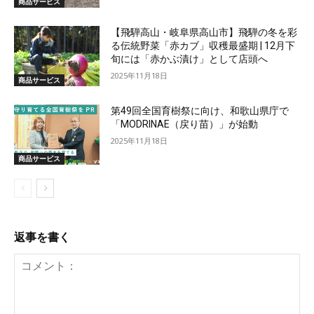
商品サービス
【飛騨高山・岐阜県高山市】飛騨の冬を彩
る伝統野菜「赤カブ」収穫最盛期 | 12月下
旬には「赤かぶ漬け」として店頭へ
2025年11月18日
商品サービス
第49回全国育樹祭に向け、和歌山県庁で
「MODRINAE（戻り苗）」が始動
2025年11月18日
商品サービス
返事を書く