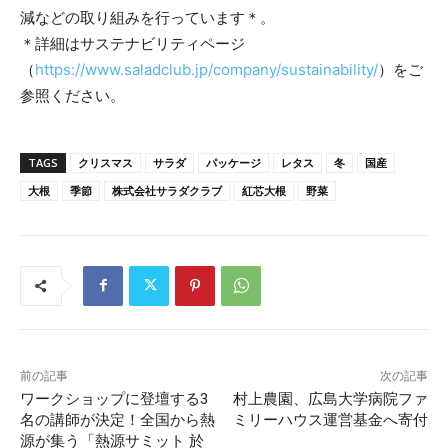
減などの取り組みを行っています＊。
＊詳細はサステナビリティページ
（
https://www.saladclub.jp/company/sustainability/
）をご
参照ください。
TAGS
クリスマス
サラダ
パッケージ
レタス
冬
国産
大根
季節
株式会社サラダクラブ
紅芯大根
野菜
前の記事
次の記事
ワークショップに登壇する3
村上農園、広島大学病院ファ
名の講師が決定！全国から熱
ミリーハウス運営基金へ寄付
源が集う「熱源サミット 於