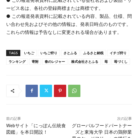
● この報道発表資料に記載されている会社名および製品・サ
ービス名は、各社の登録商標または商標です。
● この報道発表資料に記載されている内容、製品、仕様、問
い合わせ先およびその他の情報は、発表日時点のものです。
これらの情報は予告なしに変更される場合があります。
TAGS
いちご
いちご狩り
さとふる
ふるさと納税
イチゴ狩り
ランキング
寄附
春のレジャー
株式会社さとふる
苺
苺づくし
前の記事
次の記事
Webサイト「にっぽん伝統食
グローバルフードパートナー
図鑑」を本日開設！
ズと東海大学 日本の鶏卵業