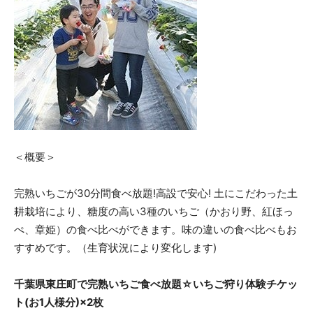
＜概要＞
完熟いちごが30分間食べ放題!高設で安心! 土にこだわった土
耕栽培により、糖度の高い3種のいちご（かおり野、紅ほっ
ぺ、章姫）の食べ比べができます。味の違いの食べ比べもお
すすめです。（生育状況により変化します)
千葉県東庄町で完熟いちご食べ放題☆いちご狩り体験チケッ
ト(お1人様分)×2枚