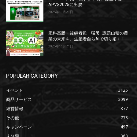
APVS2025に出展
2025年11月21日
肥料高騰・後継者難・猛暑…課題山積の農
業の未来を、生産者自らAIで切り拓く！
2025年11月21日
POPULAR CATEGORY
イベント
3125
商品サービス
3099
経営情報
877
その他
773
キャンペーン
497
未分類
363