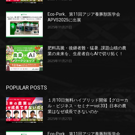
Eco-Pork、第11回アジア養豚獣医学会
APVS2025に出展
2025年11月21日
肥料高騰・後継者難・猛暑…課題山積の農
業の未来を、生産者自らAIで切り拓く！
2025年11月21日
POPULAR POSTS
１月10日無料ハイブリッド開催【グローカ
ル・ビジネス・セミナーvol.33】日本の農
業はなぜ成長できないのか
2025年11月27日
Eco-Pork、第11回アジア養豚獣医学会