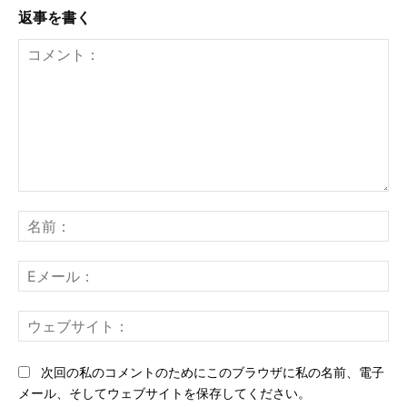
返事を書く
コ
メ
名
ン
前
ト：
E
メ
ー
ウ
ル
ェ
ブ
次回の私のコメントのためにこのブラウザに私の名前、電子
サ
メール、そしてウェブサイトを保存してください。
イ