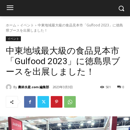
ホーム
イベント
中東地域最大級の食品見本市「Gulfood 2023」に徳島
県ブースを出展しました！
イベント
中東地域最大級の食品見本市
「Gulfood 2023」に徳島県ブ
ースを出展しました！
By
農林水産.com 編集部
2023年3月3日
501
0