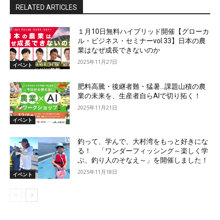
RELATED ARTICLES
１月10日無料ハイブリッド開催【グローカ
ル・ビジネス・セミナーvol.33】日本の農
業はなぜ成長できないのか
2025年11月27日
イベント
肥料高騰・後継者難・猛暑…課題山積の農
業の未来を、生産者自らAIで切り拓く！
2025年11月21日
イベント
釣って、学んで、大村湾をもっと好きにな
る！ 「ワンダーフィッシング～楽しく学
ぶ、釣り人のそなえ～」を開催しました！
2025年11月18日
イベント