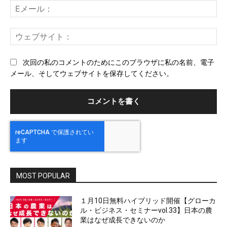
E
メ
ー
ウ
ル
ェ
ブ
次回の私のコメントのためにこのブラウザに私の名前、電子
サ
メール、そしてウェブサイトを保存してください。
イ
ト
MOST POPULAR
１月10日無料ハイブリッド開催【グローカ
ル・ビジネス・セミナーvol.33】日本の農
業はなぜ成長できないのか