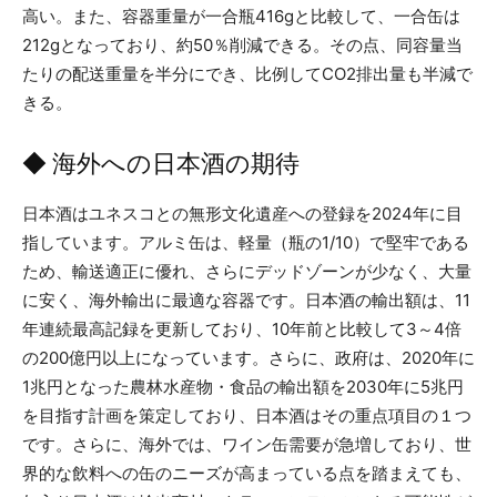
高い。また、容器重量が一合瓶416gと比較して、一合缶は
212gとなっており、約50％削減できる。その点、同容量当
たりの配送重量を半分にでき、比例してCO2排出量も半減で
きる。
◆ 海外への日本酒の期待
日本酒はユネスコとの無形文化遺産への登録を2024年に目
指しています。アルミ缶は、軽量（瓶の1/10）で堅牢である
ため、輸送適正に優れ、さらにデッドゾーンが少なく、大量
に安く、海外輸出に最適な容器です。日本酒の輸出額は、11
年連続最高記録を更新しており、10年前と比較して3～4倍
の200億円以上になっています。さらに、政府は、2020年に
1兆円となった農林水産物・食品の輸出額を2030年に5兆円
を目指す計画を策定しており、日本酒はその重点項目の１つ
です。さらに、海外では、ワイン缶需要が急増しており、世
界的な飲料への缶のニーズが高まっている点を踏まえても、