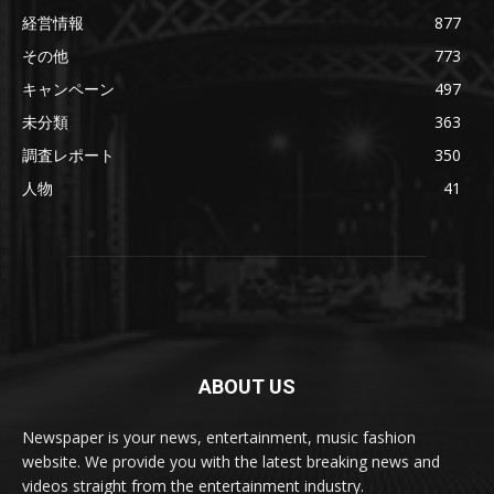
経営情報
877
その他
773
キャンペーン
497
未分類
363
調査レポート
350
人物
41
ABOUT US
Newspaper is your news, entertainment, music fashion
website. We provide you with the latest breaking news and
videos straight from the entertainment industry.