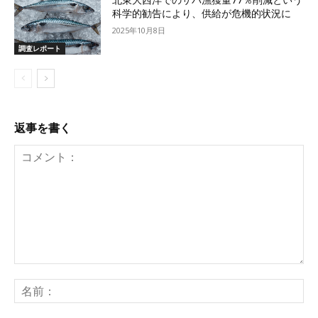
北東大西洋でのサバ漁獲量77％削減という
科学的勧告により、供給が危機的状況に
2025年10月8日
調査レポート
返事を書く
コ
メ
名
ン
前
ト：