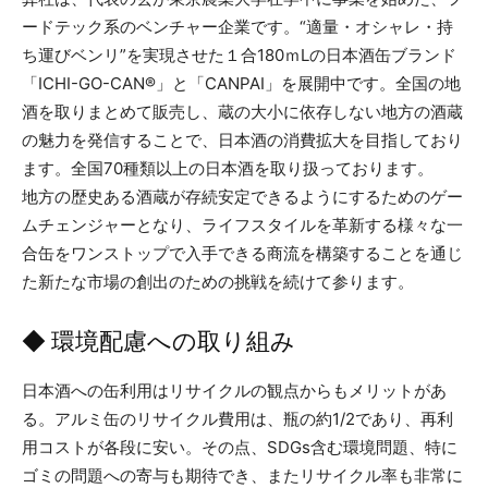
ードテック系のベンチャー企業です。“適量・オシャレ・持
ち運びベンリ”を実現させた１合180ｍLの日本酒缶ブランド
「ICHI-GO-CAN®」と「CANPAI」を展開中です。全国の地
酒を取りまとめて販売し、蔵の大小に依存しない地方の酒蔵
の魅力を発信することで、日本酒の消費拡大を目指しており
ます。全国70種類以上の日本酒を取り扱っております。
地方の歴史ある酒蔵が存続安定できるようにするためのゲー
ムチェンジャーとなり、ライフスタイルを革新する様々な一
合缶をワンストップで入手できる商流を構築することを通じ
た新たな市場の創出のための挑戦を続けて参ります。
◆ 環境配慮への取り組み
日本酒への缶利用はリサイクルの観点からもメリットがあ
る。アルミ缶のリサイクル費用は、瓶の約1/2であり、再利
用コストが各段に安い。その点、SDGs含む環境問題、特に
ゴミの問題への寄与も期待でき、またリサイクル率も非常に