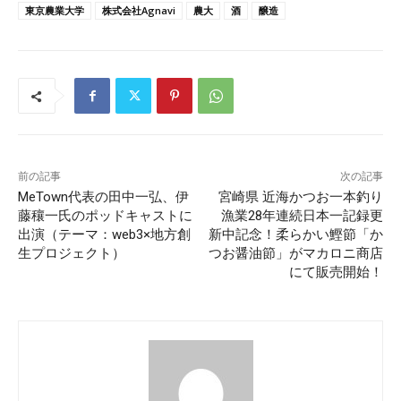
東京農業大学
株式会社Agnavi
農大
酒
醸造
前の記事
次の記事
MeTown代表の田中一弘、伊
宮崎県 近海かつお一本釣り
藤穰一氏のポッドキャストに
漁業28年連続日本一記録更
出演（テーマ：web3×地方創
新中記念！柔らかい鰹節「か
生プロジェクト）
つお醤油節」がマカロニ商店
にて販売開始！