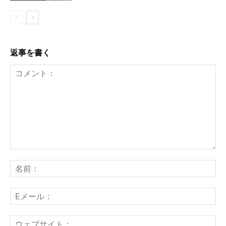
返事を書く
コ
メ
名
ン
前
ト：
E
メ
ー
ウ
ル