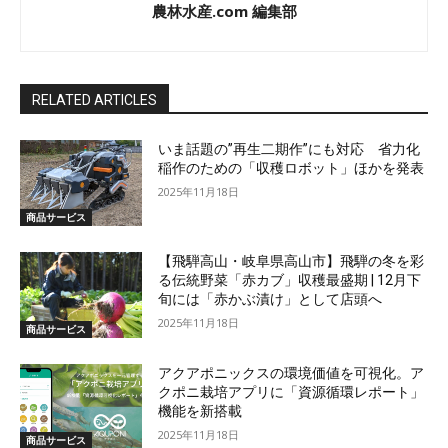
農林水産.com 編集部
RELATED ARTICLES
いま話題の”再生二期作”にも対応 省力化
稲作のための「収穫ロボット」ほかを発表
2025年11月18日
商品サービス
【飛騨高山・岐阜県高山市】飛騨の冬を彩
る伝統野菜「赤カブ」収穫最盛期 | 12月下
旬には「赤かぶ漬け」として店頭へ
2025年11月18日
商品サービス
アクアポニックスの環境価値を可視化。ア
クポニ栽培アプリに「資源循環レポート」
機能を新搭載
2025年11月18日
商品サービス