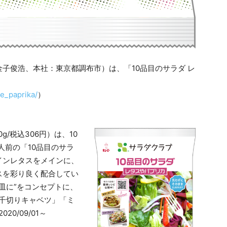
子俊浩、本社：東京都調布市）は、「10品目のサラダ レ
。
ce_paprika/
）
/税込306円）は、10
人前の「10品目のサラ
インレタスをメインに、
スを彩り良く配合してい
皿に”をコンセプトに、
「千切りキャベツ」「ミ
0/09/01～