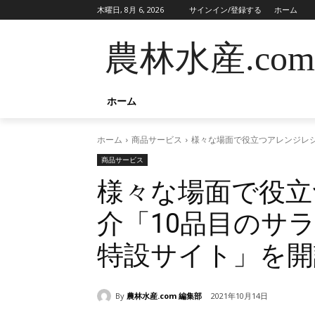
木曜日, 8月 6, 2026
サインイン/登録する
ホーム
農林水産.com
ホーム
ホーム
商品サービス
様々な場面で役立つアレンジレシ
商品サービス
様々な場面で役立
介​「10品目のサ
特設サイト」を開
By
農林水産.com 編集部
2021年10月14日