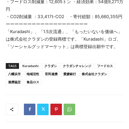
・フードロス削減量：12,605トン ・経済効果：54億9,271万
円
・CO2削減量 ：33,417t-CO2 ・寄付総額：85,660,355円
ーーーーーーーーーーーーーーーーーーー
「Kuradashi」、「1.5次流通」、「もったいないを価値へ」
は株式会社クラダシの登録商標です。「Kuradashi」ロゴ、
「ソーシャルグッドマーケット」は商標登録出願中です。
TAGS
Kuradashi
クラダシ
クラダシチャレンジ
フードロス
八幡浜市
地域活性
官民連携
愛媛銀行
株式会社クラダシ
連携協定
食品ロス