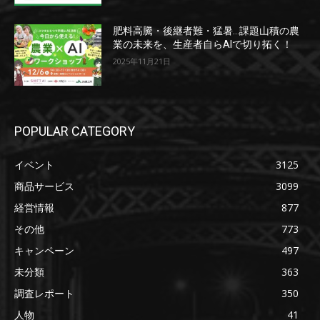
肥料高騰・後継者難・猛暑…課題山積の農
業の未来を、生産者自らAIで切り拓く！
2025年11月21日
POPULAR CATEGORY
イベント
3125
商品サービス
3099
経営情報
877
その他
773
キャンペーン
497
未分類
363
調査レポート
350
人物
41