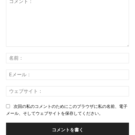
コ
メ
名
ン
前
ト：
E
メ
ー
ウ
ル
ェ
ブ
次回の私のコメントのためにこのブラウザに私の名前、電子
サ
メール、そしてウェブサイトを保存してください。
イ
ト