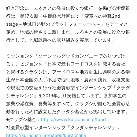
経営理念に「ふるさとの発展に役立つ銀行」を掲げる愛媛銀
行は、第17次新・中期経営計画にて「変革への挑戦2nd
stage～地域再起動のプラットフォーマーへ～」をテーマと
定め、地域の皆さまに親しまれ、ふるさとの発展に役立つ銀
行として、地域課題への取り組みを実施しています。
ミッションを「ソーシャルグッドカンパニーでありつづけ
る」、ビジョンを「日本で最もフードロスを削減する会社」
と掲げるクラダシは、フードロスや地方創生に興味のある学
生が日本全国の人手不足で悩む地域・農家を訪れ、収穫支援
や現地での交流を行う社会貢献型インターンシップ「クラダ
シチャレンジ」を2019年より実施しています。参加学生の
旅費や滞在費、食費等をすべて、クラダシが自ら社会貢献活
動を行うために設立したクラダシ基金から拠出しています。
※クラダシ基金：
https://www.kuradashi.jp/fund
社会貢献型インターンシップ「クラダシチャレンジ」：
https://kuradashi.jp/pages/kurachalle