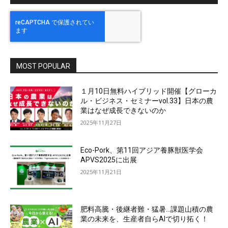
MOST POPULAR
１月10日無料ハイブリッド開催【グローカ
ル・ビジネス・セミナーvol.33】日本の農
業はなぜ成長できないのか
2025年11月27日
Eco-Pork、第11回アジア養豚獣医学会
APVS2025に出展
2025年11月21日
肥料高騰・後継者難・猛暑…課題山積の農
業の未来を、生産者自らAIで切り拓く！