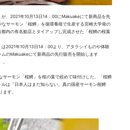
、2021年10月13日14：00にMakuakeにて新商品を先
の希少なサーモン「桜鱒」を循環養殖で生産する宮崎大学発の
は都内の有名鮨店とタイアップし完成させた「桜鱒の桜葉
は2021年10月13日14：00より、アタラシイものや体験
のMakuakeにて新商品の先行販売を開始します
）。
少なサーモン「桜鱒」を桜の葉で絞めて味付けした、「桜鱒
トルは「日本人はまだ知らない。真の国産サーモン桜鱒
ります。