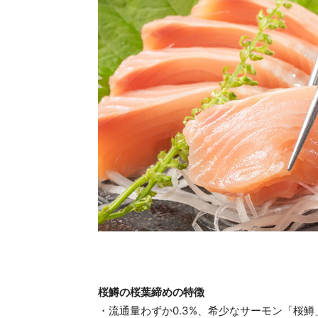
桜鱒の桜葉締めの特徴
・流通量わずか0.3%、希少なサーモン「桜鱒