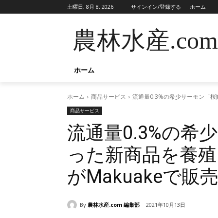
土曜日, 8月 8, 2026
サインイン/登録する
ホーム
農林水産.com
ホーム
ホーム
商品サービス
流通量0.3%の希少サーモン「桜
商品サービス
流通量0.3%の
った新商品を養殖ス
がMakuakeで販
By
農林水産.com 編集部
2021年10月13日