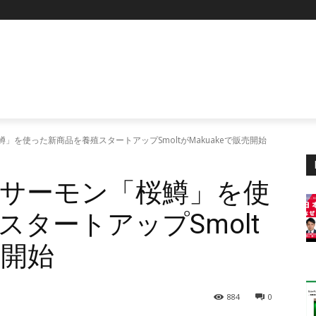
鱒」を使った新商品を養殖スタートアップSmoltがMakuakeで販売開始
希少サーモン「桜鱒」を使
タートアップSmolt
売開始
884
0