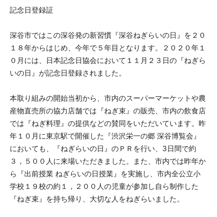
記念日登録証
深谷市ではこの深谷発の新習慣『深谷ねぎらいの日』を２０
１８年からはじめ、今年で５年目となります。２０２０年１
０月には、日本記念日協会において１１月２３日の『ねぎら
いの日』が記念日登録されました。
本取り組みの開始当初から、市内のスーパーマーケットや農
産物直売所の協力店舗では『ねぎ束』の販売、市内の飲食店
では『ねぎ料理』の提供などの賛同をいただいています。昨
年１０月に東京駅で開催した『渋沢栄一の郷 深谷博覧会』
においても、『ねぎらいの日』のＰＲを行い、3日間で約
３，５００人に来場いただきました。また、市内では昨年か
ら『出前授業 ねぎらいの日授業』を実施し、市内全公立小
学校１９校の約１，２００人の児童が参加し自ら制作した
『ねぎ束』を持ち帰り、大切な人をねぎらいました。