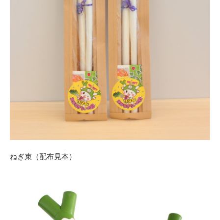
ねぎ束（配布見本）