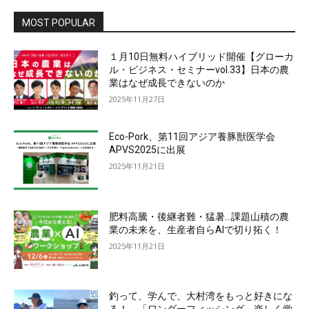
MOST POPULAR
１月10日無料ハイブリッド開催【グローカ
ル・ビジネス・セミナーvol.33】日本の農
業はなぜ成長できないのか
2025年11月27日
Eco-Pork、第11回アジア養豚獣医学会
APVS2025に出展
2025年11月21日
肥料高騰・後継者難・猛暑…課題山積の農
業の未来を、生産者自らAIで切り拓く！
2025年11月21日
釣って、学んで、大村湾をもっと好きにな