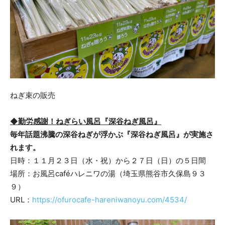
ねぎ束の販売
◆勤労感謝！ねぎらい風呂『深谷ねぎ風呂』
毎年話題沸騰の深谷ねぎが浮かぶ『深谷ねぎ風呂』が実施さ
れます。
日時：１１月２３日（水・祝）から２７日（日）の５日間
場所：お風呂caféハレニワの湯（埼玉県熊谷市久保島９３
９）
URL：
https://ofurocafe-hareniwanoyu.com/4534/