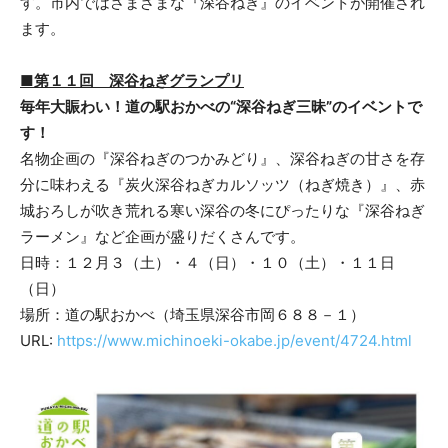
す。市内ではさまざまな『深谷ねぎ』のイベントが開催され
ます。
■第１１回 深谷ねぎグランプリ
毎年大賑わい！道の駅おかべの“深谷ねぎ三昧”のイベントで
す！
名物企画の『深谷ねぎのつかみどり』、深谷ねぎの甘さを存
分に味わえる『炭火深谷ねぎカルソッツ（ねぎ焼き）』、赤
城おろしが吹き荒れる寒い深谷の冬にぴったりな『深谷ねぎ
ラーメン』など企画が盛りだくさんです。
日時：１２月３（土）・４（日）・１０（土）・１１日
（日）
場所：道の駅おかべ（埼玉県深谷市岡６８８－１）
URL:
https://www.michinoeki-okabe.jp/event/4724.html