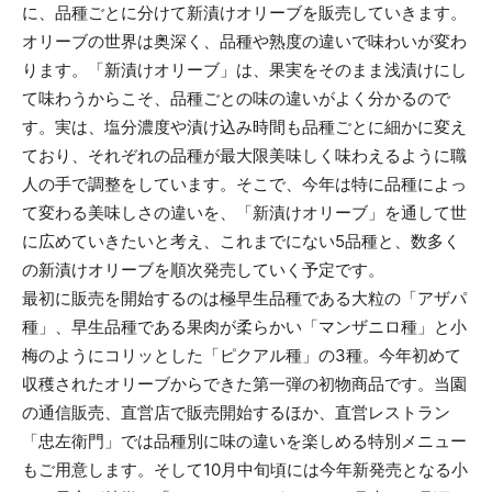
に、品種ごとに分けて新漬けオリーブを販売していきます。
オリーブの世界は奥深く、品種や熟度の違いで味わいが変わ
ります。「新漬けオリーブ」は、果実をそのまま浅漬けにし
て味わうからこそ、品種ごとの味の違いがよく分かるので
す。実は、塩分濃度や漬け込み時間も品種ごとに細かに変え
ており、それぞれの品種が最大限美味しく味わえるように職
人の手で調整をしています。そこで、今年は特に品種によっ
て変わる美味しさの違いを、「新漬けオリーブ」を通して世
に広めていきたいと考え、これまでにない5品種と、数多く
の新漬けオリーブを順次発売していく予定です。
最初に販売を開始するのは極早生品種である大粒の「アザパ
種」、早生品種である果肉が柔らかい「マンザニロ種」と小
梅のようにコリッとした「ピクアル種」の3種。今年初めて
収穫されたオリーブからできた第一弾の初物商品です。当園
の通信販売、直営店で販売開始するほか、直営レストラン
「忠左衛門」では品種別に味の違いを楽しめる特別メニュー
もご用意します。そして10月中旬頃には今年新発売となる小