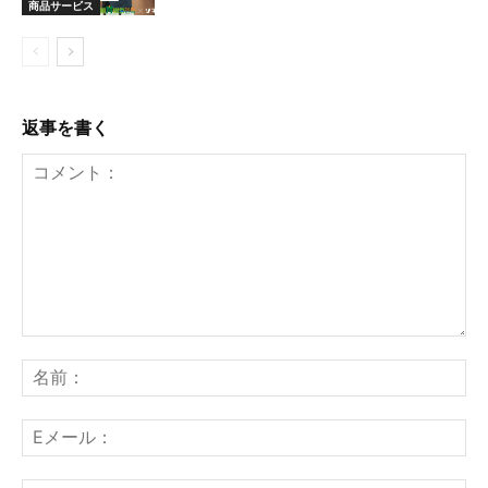
商品サービス
返事を書く
コ
メ
名
ン
前
ト：
E
メ
ー