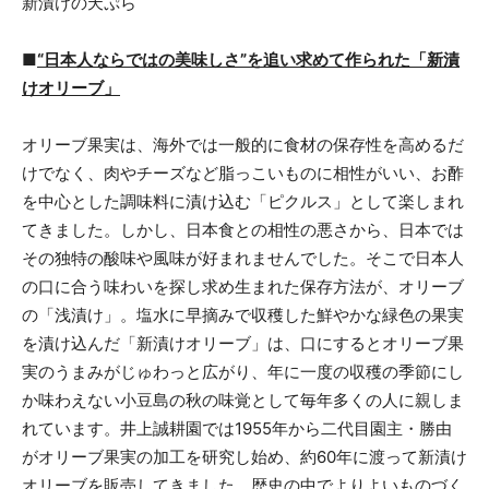
新漬けの天ぷら
■
“日本人ならではの美味しさ”を追い求めて作られた「新漬
けオリーブ」
オリーブ果実は、海外では一般的に食材の保存性を高めるだ
けでなく、肉やチーズなど脂っこいものに相性がいい、お酢
を中心とした調味料に漬け込む「ピクルス」として楽しまれ
てきました。しかし、日本食との相性の悪さから、日本では
その独特の酸味や風味が好まれませんでした。そこで日本人
の口に合う味わいを探し求め生まれた保存方法が、オリーブ
の「浅漬け」。塩水に早摘みで収穫した鮮やかな緑色の果実
を漬け込んだ「新漬けオリーブ」は、口にするとオリーブ果
実のうまみがじゅわっと広がり、年に一度の収穫の季節にし
か味わえない小豆島の秋の味覚として毎年多くの人に親しま
れています。井上誠耕園では1955年から二代目園主・勝由
がオリーブ果実の加工を研究し始め、約60年に渡って新漬け
オリーブを販売してきました。歴史の中でよりよいものづく