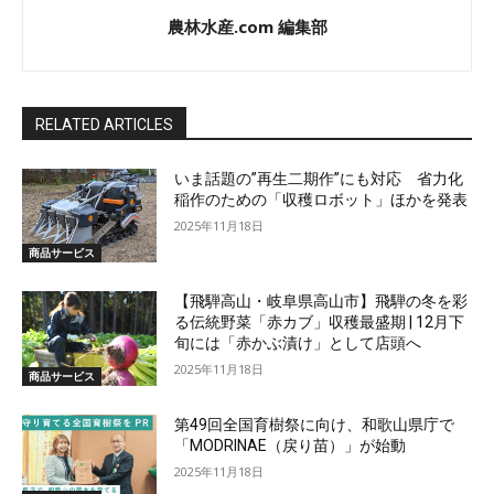
農林水産.com 編集部
RELATED ARTICLES
いま話題の”再生二期作”にも対応 省力化
稲作のための「収穫ロボット」ほかを発表
2025年11月18日
商品サービス
【飛騨高山・岐阜県高山市】飛騨の冬を彩
る伝統野菜「赤カブ」収穫最盛期 | 12月下
旬には「赤かぶ漬け」として店頭へ
2025年11月18日
商品サービス
第49回全国育樹祭に向け、和歌山県庁で
「MODRINAE（戻り苗）」が始動
2025年11月18日