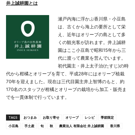
井上誠耕園とは
瀬戸内海に浮かぶ香川県・小豆島
は、古くから海上の要所として栄
え、近年はオリーブの島として多
くの観光客が訪れます。井上誠耕
園はここ小豆島で昭和15年から三
代に渡って農業を営んでいます。
初代園主・井上太子治(たすじ)の時
代から柑橘とオリーブを育て、平成28年にはオリーブ植栽
70年を迎えました。現在は三代目園主井上智博のもと、約
170名のスタッフが柑橘とオリーブの栽培から加工・販売ま
でを一貫体制で行っています。
TAGS
おつまみ
お取り寄せ
オリーブ
レシピ
季節限定
小豆島
手土産
旬
秋
農業法人 有限会社 井上誠耕園
香川県