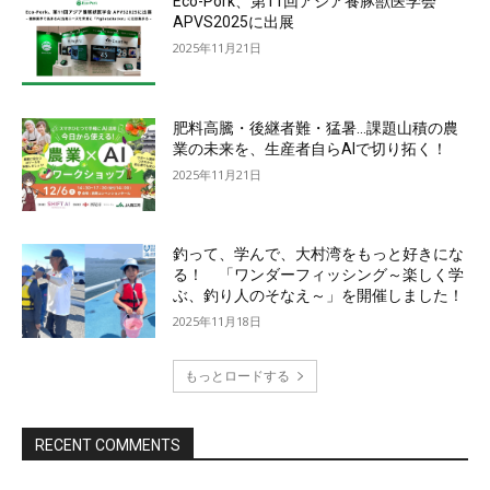
Eco-Pork、第11回アジア養豚獣医学会
APVS2025に出展
2025年11月21日
肥料高騰・後継者難・猛暑…課題山積の農
業の未来を、生産者自らAIで切り拓く！
2025年11月21日
釣って、学んで、大村湾をもっと好きにな
る！ 「ワンダーフィッシング～楽しく学
ぶ、釣り人のそなえ～」を開催しました！
2025年11月18日
もっとロードする
RECENT COMMENTS