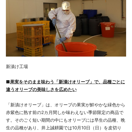
新漬け工場
■
果実をそのまま味わう「新漬けオリーブ」で、品種ごとに
違うオリーブの美味しさを広めたい
「新漬けオリーブ」は、オリーブの果実が鮮やかな緑色から
赤紫色に熟す前の2カ月間しか味わえない季節限定の商品で
す。そのごく短い期間の中にもオリーブには早生の品種、晩
生の品種があり、井上誠耕園では10月10日（日）を皮切り