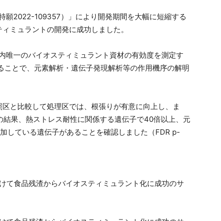
（特願2022-109357）」により開発期間を大幅に短縮する
ティミュラントの開発に成功しました。
る、国内唯一のバイオスティミュラント資材の有効度を測定す
を用いることで、元素解析・遺伝子発現解析等の作用機序の解明
照区と比較して処理区では、根張りが有意に向上し、ま
解析の結果、熱ストレス耐性に関係する遺伝子で40倍以上、元
している遺伝子があることを確認しました（FDR p-