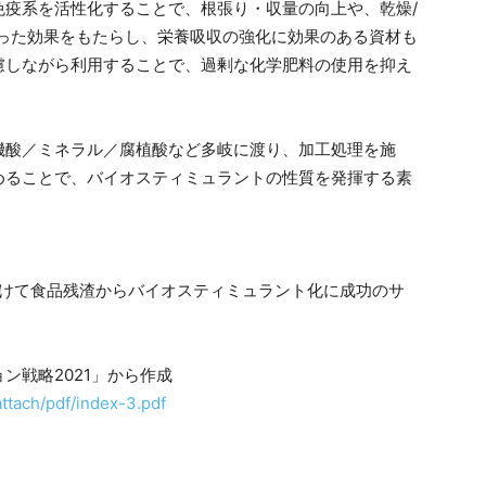
免疫系を活性化することで、根張り・収量の向上や、乾燥/
いった効果をもたらし、栄養吸収の強化に効果のある資材も
慮しながら利用することで、過剰な化学肥料の使用を抑え
機酸／ミネラル／腐植酸など多岐に渡り、加工処理を施
めることで、バイオスティミュラントの性質を発揮する素
ン戦略2021」から作成
attach/pdf/index-3.pdf