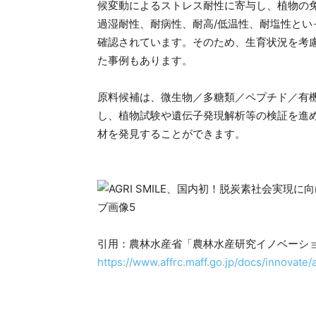
候変動によるストレス耐性に寄与し、植物の
過湿耐性、耐病性、耐⾼/低温性、耐塩性と
確認されています。そのため、生育状況を考
た事例もあります。
原料候補は、微⽣物／多糖類／ペプチド／有
し、植物試験や遺伝子発現解析等の検証を進
材を発見することができます。
引用：農林水産省「農林水産研究イノベーショ
https://www.affrc.maff.go.jp/docs/innovate/