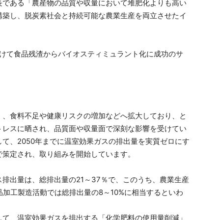
長である「農産物の品質や収量において堆肥化よりも高い
構築し、脱炭素社会と持続可能な農業生産を両立させたイ
く、食料不足や健康リスクの増加などへ拡大しており、と
トレスに晒され、品質面や収量面で深刻な影響を受けてい
て、2050年までに温室効果ガスの排出量を実質ゼロにす
で策定され、取り組みを開始しています。
排出量は、総排出量の21～37％で、このうち、農業生産
品加工製造活動では総排出量の8～10%に相当するといわ
して、温室効果ガスを排出する「化学肥料の使用量削減」