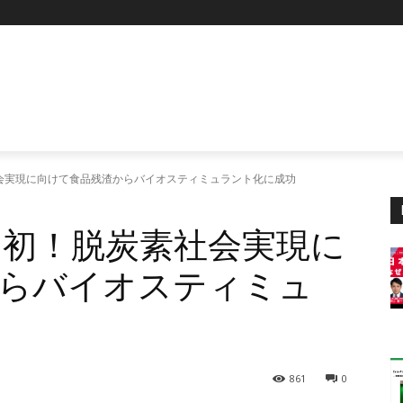
炭素社会実現に向けて食品残渣からバイオスティミュラント化に成功
、国内初！脱炭素社会実現に
らバイオスティミュ
861
0