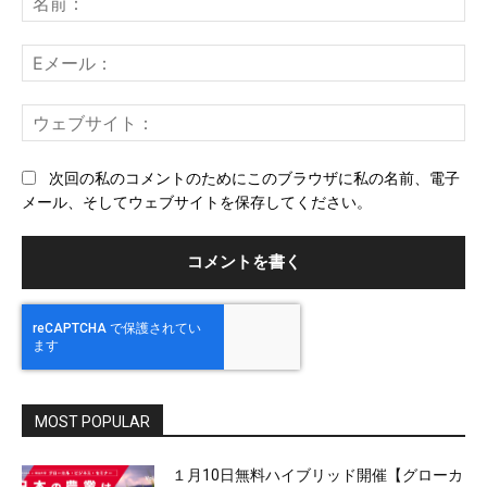
ン
前
ト：
E
メ
ー
ウ
ル
ェ
ブ
次回の私のコメントのためにこのブラウザに私の名前、電子
サ
メール、そしてウェブサイトを保存してください。
イ
ト
MOST POPULAR
１月10日無料ハイブリッド開催【グローカ