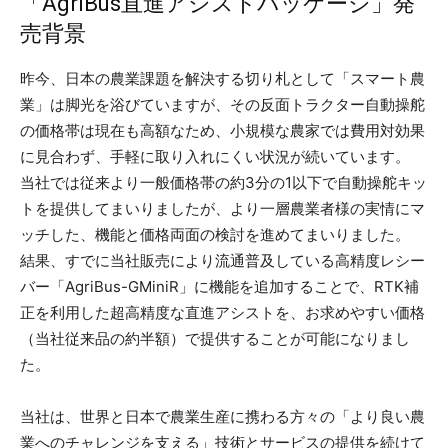
「AgriBus直進アシストパッケージ」発
売背景
昨今、日本の農業課題を解決する切り札として「スマート農
業」は脚光を浴びていますが、その反面トラクター自動操舵
の価格帯は現在も高額なため、小規模な農家では費用対効果
に見合わず、手軽に取り入れにくい状況が続いています。
当社では従来より一般価格帯の約3分の1以下で自動操舵キッ
トを提供してまいりましたが、より一層農業者様の実情にマ
ッチした、機能と価格両面の検討を進めてまいりました。
結果、すでに当社販売により流通普及している高精度レシー
バー「AgriBus-GMiniR」に機能を追加することで、RTK補
正を利用した超高精度な直進アシストを、お求めやすい価格
（当社従来品の約半額）で提供することが可能になりまし
た。
当社は、世界と日本で農業生産に携わる方々の「より良い農
業へのチャレンジを支える」技術とサービスの提供を続けて