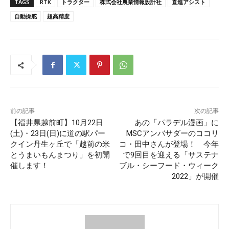
TAGS
RTK
トラクター
株式会社農業情報設計社
直進アシスト
自動操舵
超高精度
前の記事
次の記事
【福井県越前町】10月22日
あの「パラデル漫画」に
(土)・23日(日)に道の駅パー
MSCアンバサダーのココリ
クイン丹生ヶ丘で「越前の米
コ・田中さんが登場！ 今年
とうまいもんまつり」を初開
で9回目を迎える「サステナ
催します！
ブル・シーフード・ウィーク
2022」が開催