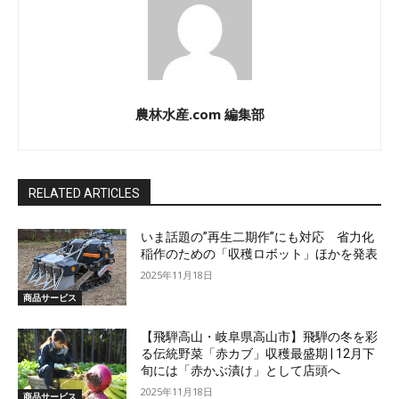
農林水産.com 編集部
RELATED ARTICLES
いま話題の”再生二期作”にも対応 省力化
稲作のための「収穫ロボット」ほかを発表
2025年11月18日
商品サービス
【飛騨高山・岐阜県高山市】飛騨の冬を彩
る伝統野菜「赤カブ」収穫最盛期 | 12月下
旬には「赤かぶ漬け」として店頭へ
2025年11月18日
商品サービス