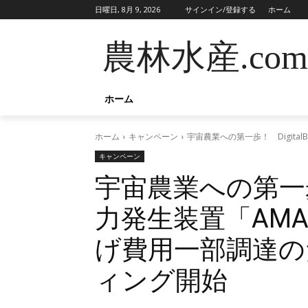
日曜日, 8月 9, 2026
サインイン/登録する
ホーム
農林水産.com
ホーム
ホーム
キャンペーン
宇宙農業への第一歩！ Digit
キャンペーン
宇宙農業への第一歩！ 
力発生装置「AM
げ費用一部調達の
ィング開始