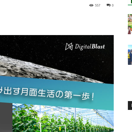
557
0