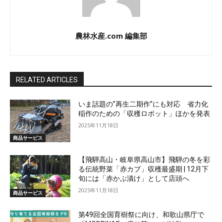
農林水産.com 編集部
RELATED ARTICLES
いま話題の”再生二期作”にも対応 省力化
稲作のための「収穫ロボット」ほかを発表
2025年11月18日
商品サービス
【飛騨高山・岐阜県高山市】飛騨の冬を彩
る伝統野菜「赤カブ」収穫最盛期 | 12月下
旬には「赤かぶ漬け」として店頭へ
2025年11月18日
商品サービス
第49回全国育樹祭に向け、和歌山県庁で