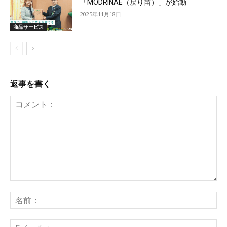
「MODRINAE（戻り苗）」が始動
2025年11月18日
商品サービス
返事を書く
コ
メ
名
ン
前
ト：
E