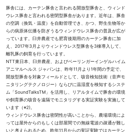
豚舎には、カーテン豚舎と言われる開放型豚舎と、ウィンド
ウレス豚舎と言われる密閉型豚舎があります。近年は、豚舎
の空調（換気・温度）を自動管理でき、かつ、野生生物等か
らの病原体伝播を防ぎうるウィンドウレス豚舎の普及が広が
っています。臼井農産でも肥育後期用のカーテン豚舎に加
え、2017年3月よりウィンドウレス型豚舎を3棟導入して、
離乳豚の飼育を行っています。
NTT東日本、臼井農産、およびベーリンガーインゲルハイム
アニマルヘルス ジャパンは、昨年11月より1年間の予定で、
開放型豚舎を対象フィールドとして、咳音検知技術（音声モ
ニタリングテクノロジー）ならびに温湿度を検知するシステ
ム「SoundTalksTM」を活用し、リアルタイムで豚舎の環境
や飼育豚の咳音を遠隔でモニタリグする実証実験を実施して
います（※2)。
ウィンドウレス豚舎は密閉性が高いことから、農場環境によ
っては屋外からのもしくは部屋間での無線電波の疎通が難し
いと考えられるため、昨年11月からの実証実験ではカーテン