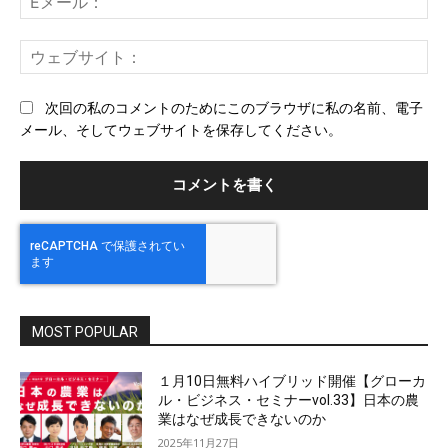
メ
ー
ウ
ル
ェ
ブ
次回の私のコメントのためにこのブラウザに私の名前、電子
サ
メール、そしてウェブサイトを保存してください。
イ
ト
MOST POPULAR
１月10日無料ハイブリッド開催【グローカ
ル・ビジネス・セミナーvol.33】日本の農
業はなぜ成長できないのか
2025年11月27日