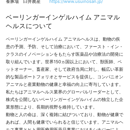
養豚場 臼井農産
https://www.usuinosan.jp/
ベーリンガーインゲルハイム アニマル
ヘルスについて
ベーリンガーインゲルハイム アニマルヘルスは、動物の疾
患の予測、予防、そして治療において、ファースト・イン・
クラスのイノベーションをもたらす医薬品や治療法の開発に
取り組んでいます。世界150ヵ国以上において、獣医師、ペ
ットオーナー、畜産家、そして政府当局に対し、幅広い革新
的な製品ポートフォリオとサービスを提供し、コンパニオン
アニマルと産業動物の健康と幸福の向上に寄与しています。
私たちはアニマルヘルス業界のグローバルリーダーとして、
株式を公開しないベーリンガーインゲルハイムの独立した企
業形態により、長期的視野を維持しています。
動物と人の命は、深く複雑に結びついており、動物が健康で
あれば、人間も健康でいられると信じています。アニマルヘ
ルス事業とヒト用医療用医薬品事業におけるシナジーによ