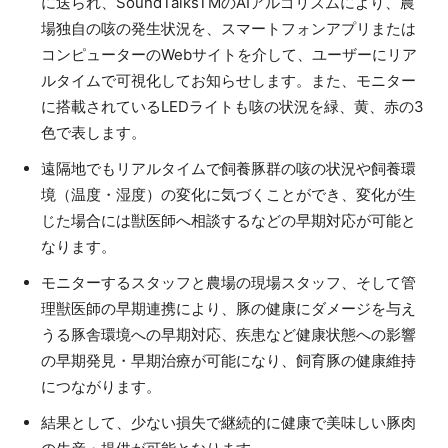
に送られ、SoundTalksTMのAIアルゴリズムにより、農
場独自の咳の発生状況を、スマートフォンアプリまたは
コンピューターのWebサイトを介して、ユーザーにリア
ルタイムで可視化してお知らせします。また、モニター
に搭載されているLEDライトも咳の状況を緑、黄、赤の3
色で表します。
遠隔地でもリアルタイムで飼養豚群の咳の状況や飼養環
境（温度・湿度）の変化に気づくことができ、変化が生
じた場合には獣医師へ相談するなどの早期対応が可能と
なります。
モニターするスタッフと農場の現場スタッフ、そして管
理獣医師の早期連携により、豚の健康にダメージを与え
うる豚舎環境への早期対応、疾患など健康状態への影響
の早期発見・早期治療が可能になり、飼育豚の健康維持
につながります。
結果として、少ない損失で継続的に健康で美味しい豚肉