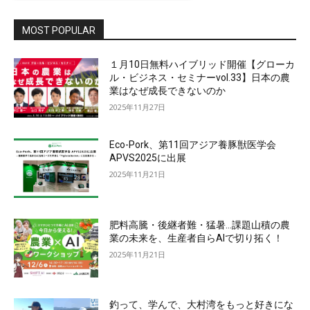
MOST POPULAR
１月10日無料ハイブリッド開催【グローカ
ル・ビジネス・セミナーvol.33】日本の農
業はなぜ成長できないのか
2025年11月27日
Eco-Pork、第11回アジア養豚獣医学会
APVS2025に出展
2025年11月21日
肥料高騰・後継者難・猛暑…課題山積の農
業の未来を、生産者自らAIで切り拓く！
2025年11月21日
釣って、学んで、大村湾をもっと好きにな