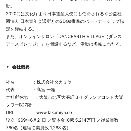
動。
2020には文化庁より日本遺産大使にも任命されるや公益社
団法人 日本青年会議所とのSDGs推進のパートナーシップ協
定を締結する。
また、オンラインサロン「DANCEARTH VILLAGE（ダンス
アースビレッジ）」を開設するなど、活動は多岐にわたる。
会社概要
社名 ：株式会社タカミヤ
代表 ：髙宮 一雅
本社所在地 ：大阪市北区大深町 3-1 グランフロント大阪
タワーB27階
URL ：www.takamiya.co
設立 1969年6月21日 ／資本金10億 5,214万円 ／従業員数
760名（連結従業員数 1,268 名）