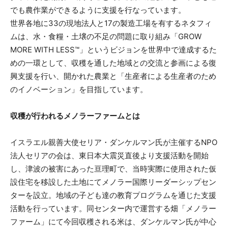
でも農作業ができるように支援を行なっています。
世界各地に33の現地法人と17の製造工場を有するネタフィ
ムは、水・食糧・土壌の不足の問題に取り組み「GROW
MORE WITH LESS™️」というビジョンを世界中で達成するた
めの一環として、収穫を通した地域との交流と参画による復
興支援を行い、開かれた農業と「生産者による生産者のため
のイノベーション」を目指しています。
収穫が行われるメノラーファームとは
イスラエル親善大使セリア・ダンケルマン氏が主催するNPO
法人セリアの会は、東日本大震災直後より支援活動を開始
し、津波の被害にあった亘理町で、当時実際に使用された仮
設住宅を移設した土地にてメノラー国際リーダーシップセン
ターを設立。地域の子ども達の教育プログラムを通じた支援
活動を行っています。同センター内で運営する畑「メノラー
ファーム」にて今回収穫される米は、ダンケルマン氏が中心