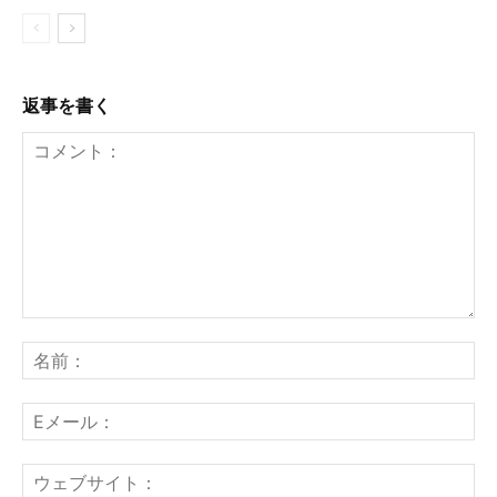
返事を書く
コ
メ
名
ン
前
ト：
E
メ
ー
ウ
ル