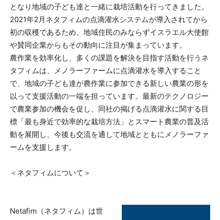
となり地域の子ども達と一緒に栽培活動を行ってきました。
2021年2月ネタフィムの点滴灌水システムが導入されてから
初の収穫であるため、地域住民のみならずイスラエル大使館
や賛同企業からもその動向に注目が集まっています。
農作業を効率化し、多くの課題を解決を目指す活動を行うネ
タフィムは、メノラーファームに点滴灌水を導入すること
で、地域の子ども達が農作業に参加できる新しい農業の形を
以って支援活動の一端を担っています。最新のテクノロジー
で農業参加の機会を促し、同社の掲げる点滴灌水に関する目
標「最も身近で効率的な栽培方法」とスマート農業の普及活
動を展開し、今後も交流を通して地域とともにメノラーファ
ームを支援します。
＜ネタフィムについて＞
Netafim（ネタフィム）は世