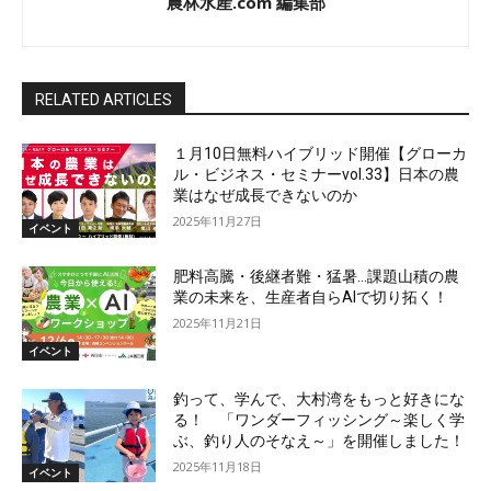
農林水産.com 編集部
RELATED ARTICLES
１月10日無料ハイブリッド開催【グローカ
ル・ビジネス・セミナーvol.33】日本の農
業はなぜ成長できないのか
2025年11月27日
イベント
肥料高騰・後継者難・猛暑…課題山積の農
業の未来を、生産者自らAIで切り拓く！
2025年11月21日
イベント
釣って、学んで、大村湾をもっと好きにな
る！ 「ワンダーフィッシング～楽しく学
ぶ、釣り人のそなえ～」を開催しました！
2025年11月18日
イベント