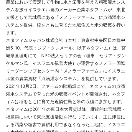
農業において安定して作物に水と栄養を与える精密灌水シス
テムを扱うイスラエル発のメーカー企業ネタフィムが、東北
支援として宮城県にある「メノラーファーム」に点滴灌水シ
ステムを提供。稲をともに育てた地域住民と米の収穫を行い
ます。
ネタフィムジャパン株式会社（本社：東京都中央区日本橋中
洲5-10、代表：ジブ・クレメール、以下ネタフィム）は、宮
城県亘理町にて、NPO法人セリアの会（理事：セリア・ダン
ケルマン氏、イスラエル親善大使）が運営するメノラー国際
リーダーシップセンター内「メノラーファーム」にイスラエ
ル製の農業資材「点滴灌水システム」を提供しています。
2021年10月2日、ファームの陸稲畑にて、ネタフィムの点滴
灌水システムで育った米の収穫イベントが開催され、ネタフ
ィムは稲をともに育てた近隣住民と米の収穫に参加します。
ネタフィムは2011年の東日本大震災以降、継続的に宮城県・
福島県において東北支援活動を行なっています。主に津波に
よる汚染や塩害で農耕利用できなくなった土地に、イスラエ