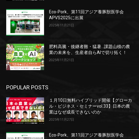
Eco-Pork、第11回アジア養豚獣医学会
APVS2025に出展
2025年11月21日
肥料高騰・後継者難・猛暑…課題山積の農
業の未来を、生産者自らAIで切り拓く！
2025年11月21日
POPULAR POSTS
１月10日無料ハイブリッド開催【グローカ
ル・ビジネス・セミナーvol.33】日本の農
業はなぜ成長できないのか
2025年11月27日
Eco-Pork、第11回アジア養豚獣医学会