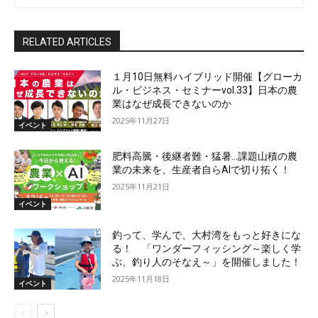
RELATED ARTICLES
１月10日無料ハイブリッド開催【グローカ
ル・ビジネス・セミナーvol.33】日本の農
業はなぜ成長できないのか
2025年11月27日
イベント
肥料高騰・後継者難・猛暑…課題山積の農
業の未来を、生産者自らAIで切り拓く！
2025年11月21日
イベント
釣って、学んで、大村湾をもっと好きにな
る！ 「ワンダーフィッシング～楽しく学
ぶ、釣り人のそなえ～」を開催しました！
2025年11月18日
イベント