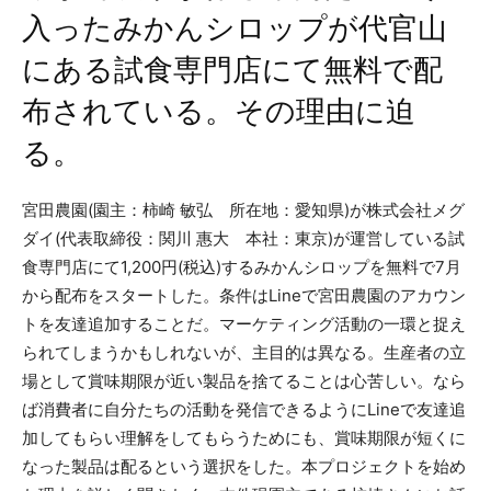
入ったみかんシロップが代官山
にある試食専門店にて無料で配
布されている。その理由に迫
る。
宮田農園(園主：柿崎 敏弘 所在地：愛知県)が株式会社メグ
ダイ(代表取締役：関川 惠大 本社：東京)が運営している試
食専門店にて1,200円(税込)するみかんシロップを無料で7月
から配布をスタートした。条件はLineで宮田農園のアカウン
トを友達追加することだ。マーケティング活動の一環と捉え
られてしまうかもしれないが、主目的は異なる。生産者の立
場として賞味期限が近い製品を捨てることは心苦しい。なら
ば消費者に自分たちの活動を発信できるようにLineで友達追
加してもらい理解をしてもらうためにも、賞味期限が短くに
なった製品は配るという選択をした。本プロジェクトを始め