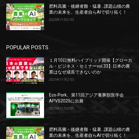
肥料高騰・後継者難・猛暑…課題山積の農
業の未来を、生産者自らAIで切り拓く！
2025年11月21日
POPULAR POSTS
１月10日無料ハイブリッド開催【グローカ
ル・ビジネス・セミナーvol.33】日本の農
業はなぜ成長できないのか
2025年11月27日
Eco-Pork、第11回アジア養豚獣医学会
APVS2025に出展
2025年11月21日
肥料高騰・後継者難・猛暑…課題山積の農
業の未来を、生産者自らAIで切り拓く！