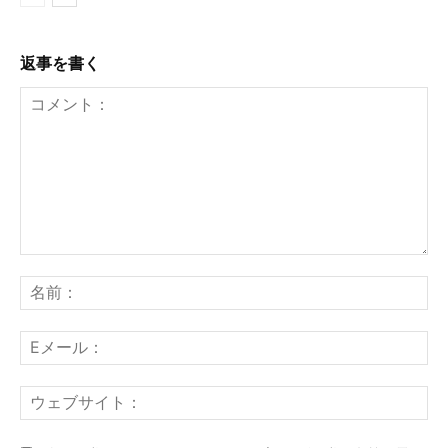
返事を書く
コ
メ
名
ン
前
ト：
E
メ
ー
ウ
ル
ェ
ブ