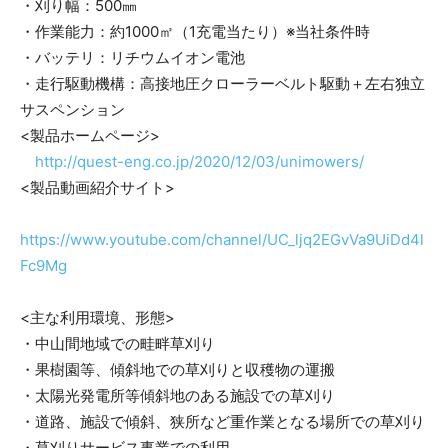
・刈り幅：500㎜
・作業能力：約1000㎡（1充電当たり）※当社条件時
・バッテリ：リチウムイオン電池
・走行駆動機構：高接地圧クローラーベルト駆動＋左右独立
サスペンション
<製品ホームページ>
http://quest-eng.co.jp/2020/12/03/unimowers/
<製品動画紹介サイト>
https://www.youtube.com/channel/UC_ljq2EGvVa9UiDd4l
Fc9Mg
<主な利用環境、形態>
・中山間地域での畦畔草刈り
・果樹園等、傾斜地での草刈りと収穫物の運搬
・太陽光発電所等傾斜地のある施設での草刈り
・道路、施設で傾斜、狭所など重作業となる場所での草刈り
・草刈りサービス事業での利用