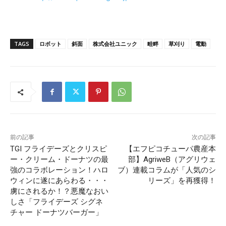
TAGS
ロボット
斜面
株式会社ユニック
畦畔
草刈り
電動
前の記事
次の記事
TGI フライデーズとクリスピ
【エフピコチューパ農産本
ー・クリーム・ドーナツの最
部】AgriweB（アグリウェ
強のコラボレーション！ハロ
ブ）連載コラムが「人気のシ
ウィンに遂にあらわる・・・
リーズ」を再獲得！
虜にされるか！？悪魔なおい
しさ「フライデーズ シグネ
チャー ドーナツバーガー」