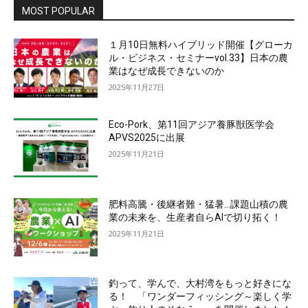
MOST POPULAR
１月10日無料ハイブリッド開催【グローカ
ル・ビジネス・セミナーvol.33】日本の農
業はなぜ成長できないのか
2025年11月27日
Eco-Pork、第11回アジア養豚獣医学会
APVS2025に出展
2025年11月21日
肥料高騰・後継者難・猛暑…課題山積の農
業の未来を、生産者自らAIで切り拓く！
2025年11月21日
釣って、学んで、大村湾をもっと好きにな
る！ 「ワンダーフィッシング～楽しく学