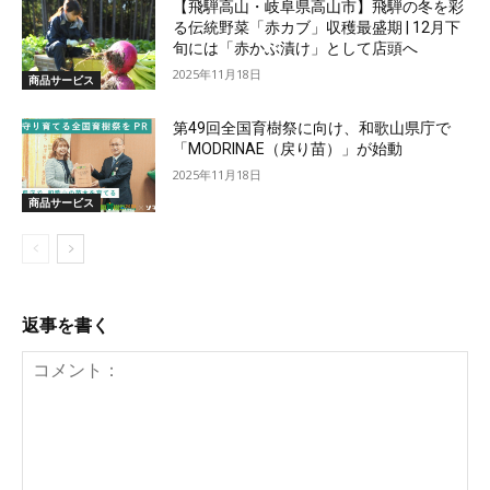
【飛騨高山・岐阜県高山市】飛騨の冬を彩
る伝統野菜「赤カブ」収穫最盛期 | 12月下
旬には「赤かぶ漬け」として店頭へ
2025年11月18日
商品サービス
第49回全国育樹祭に向け、和歌山県庁で
「MODRINAE（戻り苗）」が始動
2025年11月18日
商品サービス
返事を書く