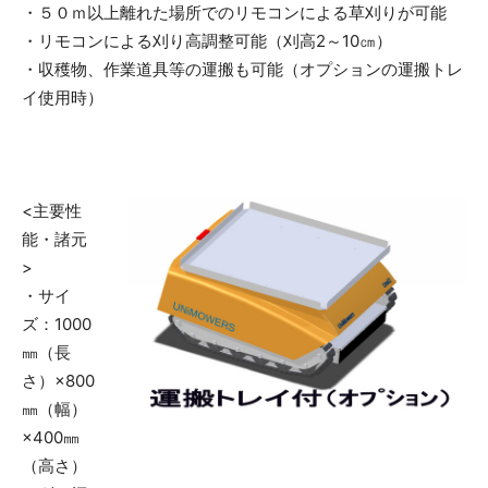
・５０ｍ以上離れた場所でのリモコンによる草刈りが可能
・リモコンによる刈り高調整可能（刈高2～10㎝）
・収穫物、作業道具等の運搬も可能（オプションの運搬トレ
イ使用時）
<主要性
能・諸元
>
・サイ
ズ：1000
㎜（長
さ）×800
㎜（幅）
×400㎜
（高さ）