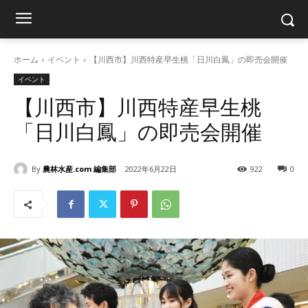
ホーム
イベント
【川西市】川西特産早生桃「日川白鳳」の即売会開催
イベント
【川西市】川西特産早生桃
「日川白鳳」の即売会開催
By
農林水産.com 編集部
2022年6月22日
922
0