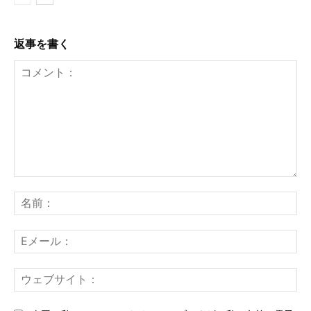
返事を書く
コ
メ
名
ン
前
ト：
E
メ
ー
ウ
ル
ェ
ブ