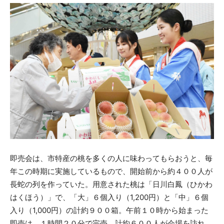
即売会は、市特産の桃を多くの人に味わってもらおうと、毎
年この時期に実施しているもので、開始前から約４００人が
長蛇の列を作っていた。用意された桃は「日川白鳳（ひかわ
はくほう）」で、「大」６個入り（1,200円）と「中」６個
入り（1,000円）の計約９００箱。午前１０時から始まった
即売は、１時間２０分で完売。計約６００人が会場を訪れ