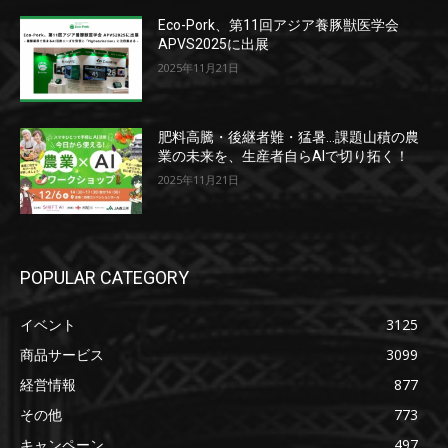
Eco-Pork、第11回アジア養豚獣医学会
APVS2025に出展
2025年11月21日
肥料高騰・後継者難・猛暑…課題山積の農
業の未来を、生産者自らAIで切り拓く！
2025年11月21日
POPULAR CATEGORY
イベント
3125
商品サービス
3099
経営情報
877
その他
773
キャンペーン
497