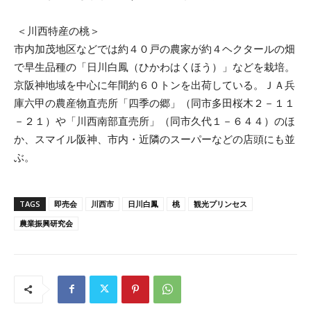
＜川西特産の桃＞
市内加茂地区などでは約４０戸の農家が約４ヘクタールの畑
で早生品種の「日川白鳳（ひかわはくほう）」などを栽培。
京阪神地域を中心に年間約６０トンを出荷している。ＪＡ兵
庫六甲の農産物直売所「四季の郷」（同市多田桜木２－１１
－２１）や「川西南部直売所」（同市久代１－６４４）のほ
か、スマイル阪神、市内・近隣のスーパーなどの店頭にも並
ぶ。
TAGS
即売会
川西市
日川白鳳
桃
観光プリンセス
農業振興研究会