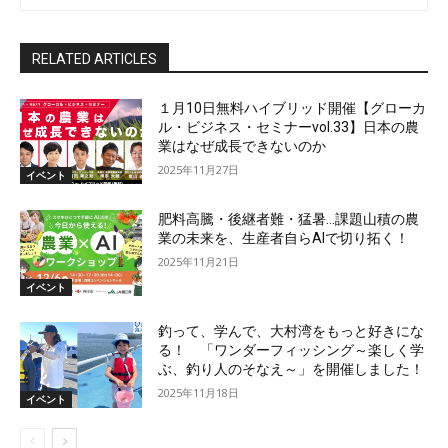
RELATED ARTICLES
１月10日無料ハイブリッド開催【グローカ
ル・ビジネス・セミナーvol.33】日本の農
業はなぜ成長できないのか
2025年11月27日
イベント
肥料高騰・後継者難・猛暑…課題山積の農
業の未来を、生産者自らAIで切り拓く！
2025年11月21日
イベント
釣って、学んで、大村湾をもっと好きにな
る！ 「ワンダーフィッシング～楽しく学
ぶ、釣り人のそなえ～」を開催しました！
2025年11月18日
イベント