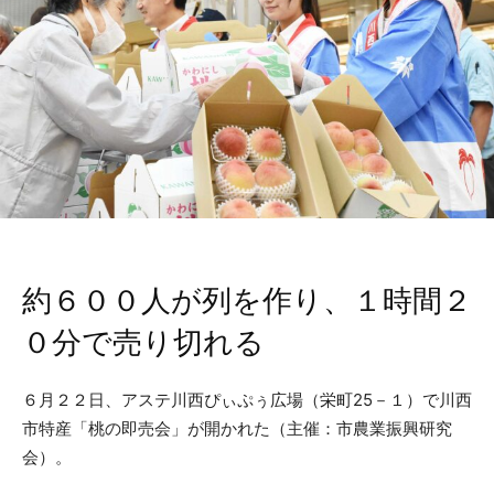
約６００人が列を作り、１時間２
０分で売り切れる
６月２２日、アステ川西ぴぃぷぅ広場（栄町25－１）で川西
市特産「桃の即売会」が開かれた（主催：市農業振興研究
会）。