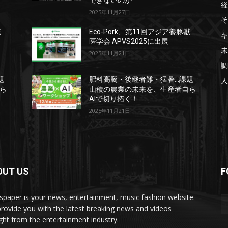
できないのか
経
2025年11月27日
そ
獣
Eco-Pork、第11回アジア養豚獣
キ
医学会 APVS2025に出展
未
2025年11月21日
調
題
肥料高騰・後継者難・猛暑…課題
人
ら
山積の農業の未来を、生産者自ら
AIで切り拓く！
2025年11月21日
OUT US
F
paper is your news, entertainment, music fashion website.
rovide you with the latest breaking news and videos
ight from the entertainment industry.