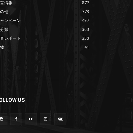
営情報
877
の他
773
ャンペーン
497
分類
363
査レポート
350
物
41
OLLOW US