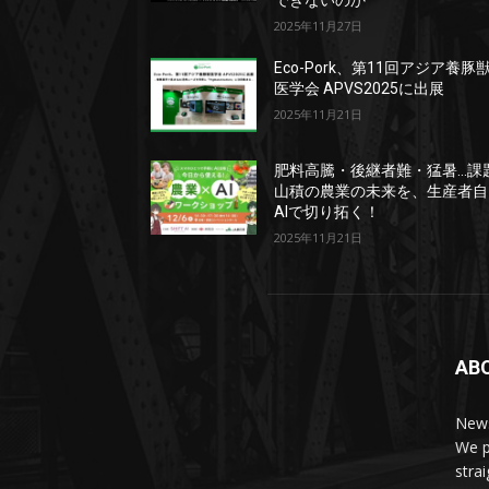
できないのか
2025年11月27日
Eco-Pork、第11回アジア養豚
医学会 APVS2025に出展
2025年11月21日
肥料高騰・後継者難・猛暑…課
山積の農業の未来を、生産者自
AIで切り拓く！
2025年11月21日
AB
News
We p
stra