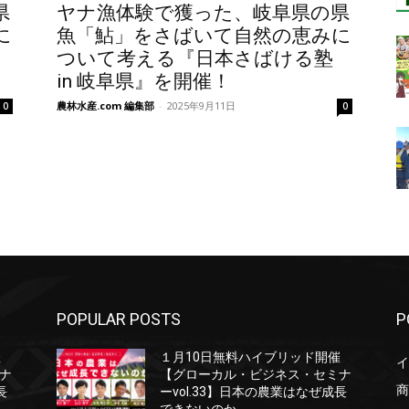
県
ヤナ漁体験で獲った、岐阜県の県
に
魚「鮎」をさばいて自然の恵みに
ついて考える『日本さばける塾
in 岐阜県』を開催！
農林水産.com 編集部
-
2025年9月11日
0
0
POPULAR POSTS
P
催
１月10日無料ハイブリッド開催
イ
ナ
【グローカル・ビジネス・セミナ
商
長
ーvol.33】日本の農業はなぜ成長