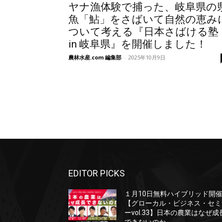
ヤナ漁体験で捕った、岐阜県の
魚「鮎」をさばいて自然の恵み
ついて考える『日本さばける塾
in 岐阜県』を開催しました！
農林水産.com 編集部
-
2025年10月9日
EDITOR PICKS
１月10日無料ハイブリッド開
【グローカル・ビジネス・セミ
ーvol.33】日本の農業はなぜ成