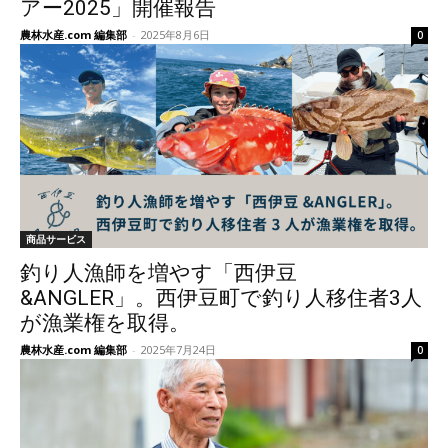
アー2025」開催報告
農林水産.com 編集部
-
2025年8月6日
0
商品サービス
釣り人漁師を増やす「西伊豆
&ANGLER」。西伊豆町で釣り人移住者3人
が漁業権を取得。
農林水産.com 編集部
-
2025年7月24日
0