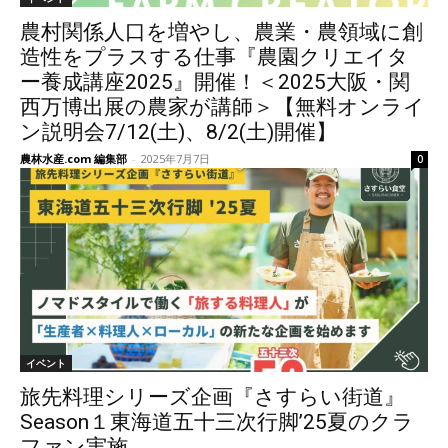
農村関係人口を増やし、農業・農領域に創
造性をプラスする仕事『農園クリエイタ
ー養成講座2025』開催！＜2025大阪・関
西万博出展の農家が講師＞【無料オンライ
ン説明会7/12(土)、8/2(土)開催】
農林水産.com 編集部
-
2025年7月7日
0
イベント
旅先料理シリーズ企画『さすらい街道』
Season１東海道五十三次行脚’25夏のクラ
ファン実施