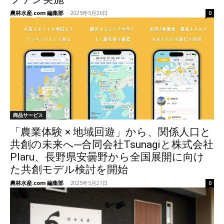
農林水産.com 編集部
-
2025年5月26日
0
商品サービス
「農業体験 × 地域回遊」から、関係人口と
共創の未来へ─合同会社Tsunagiと株式会社
Plaru、長野県安曇野から全国展開に向け
た共創モデル検討を開始
農林水産.com 編集部
-
2025年5月21日
0