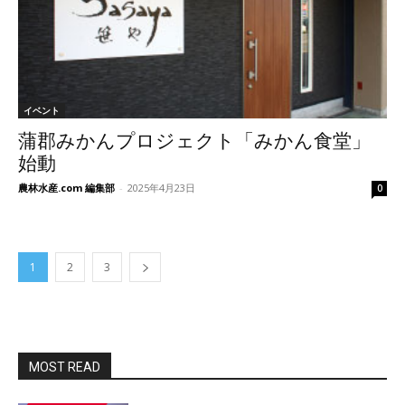
イベント
蒲郡みかんプロジェクト「みかん食堂」
始動
農林水産.com 編集部
-
2025年4月23日
0
1
2
3
MOST READ