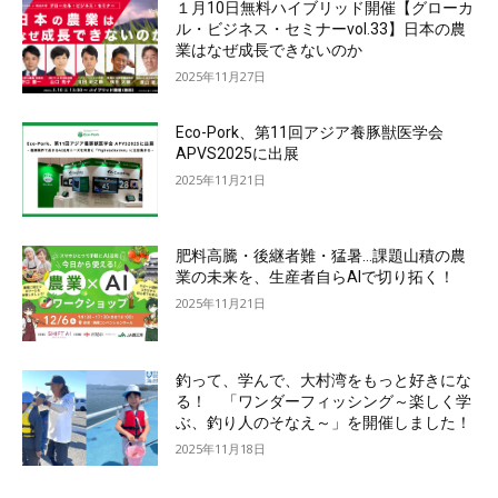
１月10日無料ハイブリッド開催【グローカ
ル・ビジネス・セミナーvol.33】日本の農
業はなぜ成長できないのか
2025年11月27日
Eco-Pork、第11回アジア養豚獣医学会
APVS2025に出展
2025年11月21日
肥料高騰・後継者難・猛暑…課題山積の農
業の未来を、生産者自らAIで切り拓く！
2025年11月21日
釣って、学んで、大村湾をもっと好きにな
る！ 「ワンダーフィッシング～楽しく学
ぶ、釣り人のそなえ～」を開催しました！
2025年11月18日