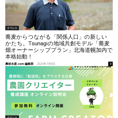
イベント
蕎麦からつながる「関係人口」の新しい
かたち。Tsunagiの地域共創モデル「蕎麦
畑オーナーシッププラン」北海道幌加内で
本格始動！
農林水産.com 編集部
-
2025年7月8日
0
イベント