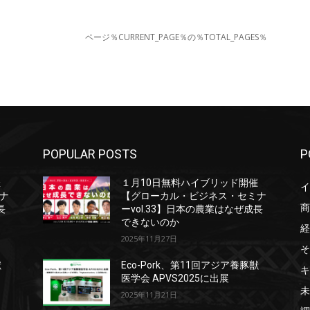
ページ％CURRENT_PAGE％の％TOTAL_PAGES％
POPULAR POSTS
P
催
１月10日無料ハイブリッド開催
イ
ナ
【グローカル・ビジネス・セミナ
商
長
ーvol.33】日本の農業はなぜ成長
できないのか
経
2025年11月27日
そ
獣
Eco-Pork、第11回アジア養豚獣
キ
医学会 APVS2025に出展
未
2025年11月21日