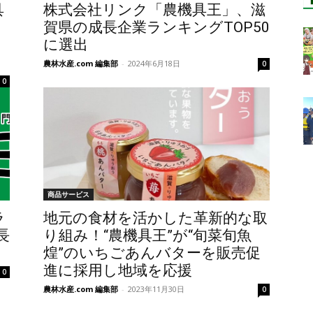
具
株式会社リンク「農機具王」、滋
、
賀県の成長企業ランキングTOP50
に選出
農林水産.com 編集部
-
2024年6月18日
0
0
商品サービス
ラ
地元の食材を活かした革新的な取
長
り組み！“農機具王”が“旬菜旬魚
煌”のいちごあんバターを販売促
進に採用し地域を応援
0
農林水産.com 編集部
-
2023年11月30日
0