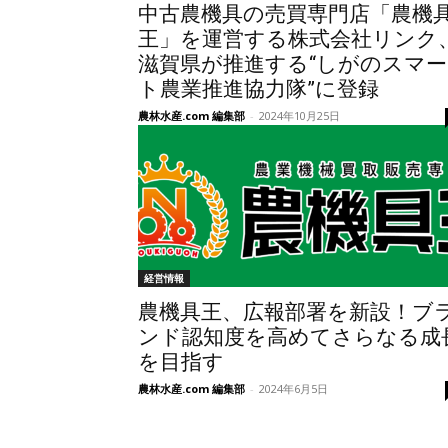
中古農機具の売買専門店「農機
王」を運営する株式会社リンク
滋賀県が推進する“しがのスマー
ト農業推進協力隊”に登録
農林水産.com 編集部
-
2024年10月25日
経営情報
農機具王、広報部署を新設！ブ
ンド認知度を高めてさらなる成
を目指す
農林水産.com 編集部
-
2024年6月5日