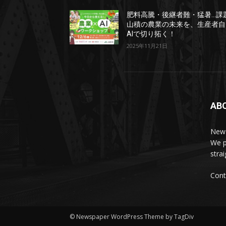
肥料高騰・後継者難・猛暑…課
山積の農業の未来を、生産者自
AIで切り拓く！
2025年11月21日
AB
News
We p
stra
Cont
© Newspaper WordPress Theme by TagDiv