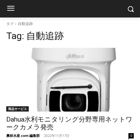
タグ
自動追跡
Tag:
自動追跡
商品サービス
Dahua水利モニタリング分野専用ネットワ
ークカメラ発売
農林水産.com 編集部
-
2022年11月17日
0