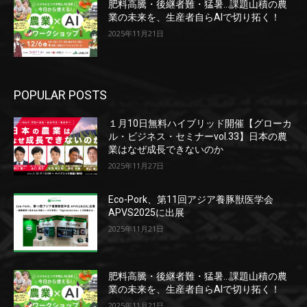
肥料高騰・後継者難・猛暑…課題山積の農
業の未来を、生産者自らAIで切り拓く！
2025年11月21日
POPULAR POSTS
１月10日無料ハイブリッド開催【グローカ
ル・ビジネス・セミナーvol.33】日本の農
業はなぜ成長できないのか
2025年11月27日
Eco-Pork、第11回アジア養豚獣医学会
APVS2025に出展
2025年11月21日
肥料高騰・後継者難・猛暑…課題山積の農
業の未来を、生産者自らAIで切り拓く！
2025年11月21日