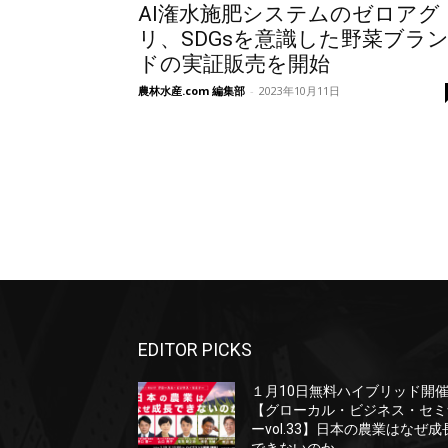
AI潅水施肥システムのゼロアグ
リ、SDGsを意識した野菜ブラ
ドの実証販売を開始
農林水産.com 編集部
-
2023年10月11日
EDITOR PICKS
１月10日無料ハイブリッド開
【グローカル・ビジネス・セミ
ーvol.33】日本の農業はなぜ成