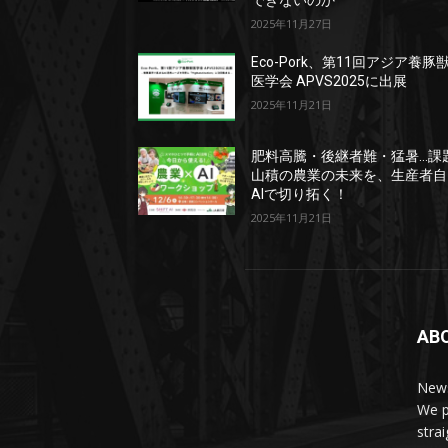
できないのか
2025年11月27日
Eco-Pork、第11回アジア養豚
医学会 APVS2025に出展
2025年11月21日
肥料高騰・後継者難・猛暑…課
山積の農業の未来を、生産者自
AIで切り拓く！
2025年11月21日
AB
News
We p
stra