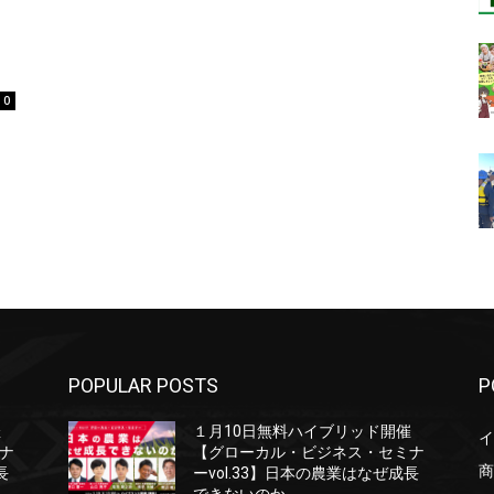
ン
0
POPULAR POSTS
P
催
１月10日無料ハイブリッド開催
イ
ナ
【グローカル・ビジネス・セミナ
商
長
ーvol.33】日本の農業はなぜ成長