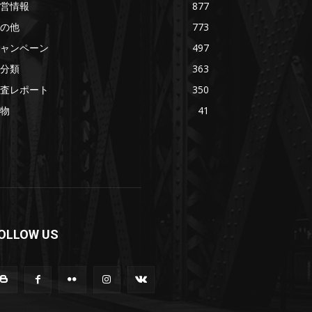
営情報
877
の他
773
ャンペーン
497
分類
363
査レポート
350
物
41
OLLOW US