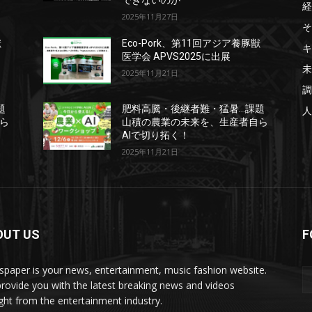
できないのか
経
2025年11月27日
そ
獣
Eco-Pork、第11回アジア養豚獣
キ
医学会 APVS2025に出展
未
2025年11月21日
調
題
肥料高騰・後継者難・猛暑…課題
人
ら
山積の農業の未来を、生産者自ら
AIで切り拓く！
2025年11月21日
OUT US
F
paper is your news, entertainment, music fashion website.
rovide you with the latest breaking news and videos
ight from the entertainment industry.