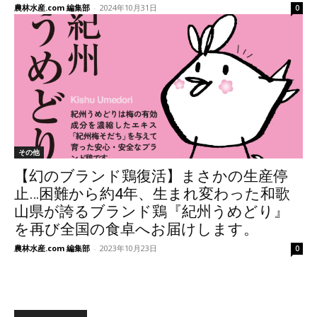
農林水産.com 編集部
-
2024年10月31日
0
その他
【幻のブランド鶏復活】まさかの生産停
止…困難から約4年、生まれ変わった和歌
山県が誇るブランド鶏『紀州うめどり』
を再び全国の食卓へお届けします。
農林水産.com 編集部
-
2023年10月23日
0