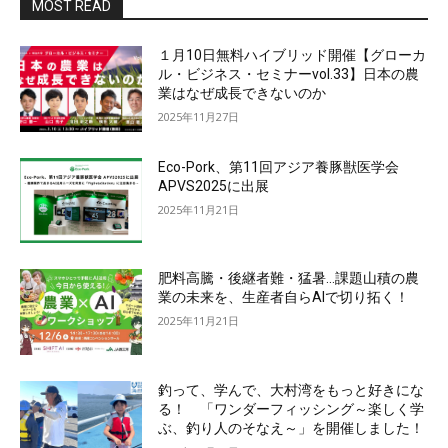
MOST READ
１月10日無料ハイブリッド開催【グローカ
ル・ビジネス・セミナーvol.33】日本の農
業はなぜ成長できないのか
2025年11月27日
Eco-Pork、第11回アジア養豚獣医学会
APVS2025に出展
2025年11月21日
肥料高騰・後継者難・猛暑…課題山積の農
業の未来を、生産者自らAIで切り拓く！
2025年11月21日
釣って、学んで、大村湾をもっと好きにな
る！ 「ワンダーフィッシング～楽しく学
ぶ、釣り人のそなえ～」を開催しました！