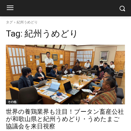
タグ
紀州うめどり
Tag:
紀州うめどり
その他
世界の養鶏業界も注目！ブータン畜産公社
が和歌山県と紀州うめどり・うめたまご
協議会を来日視察