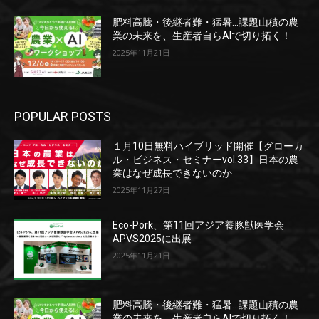
肥料高騰・後継者難・猛暑…課題山積の農
業の未来を、生産者自らAIで切り拓く！
2025年11月21日
POPULAR POSTS
１月10日無料ハイブリッド開催【グローカ
ル・ビジネス・セミナーvol.33】日本の農
業はなぜ成長できないのか
2025年11月27日
Eco-Pork、第11回アジア養豚獣医学会
APVS2025に出展
2025年11月21日
肥料高騰・後継者難・猛暑…課題山積の農
業の未来を、生産者自らAIで切り拓く！