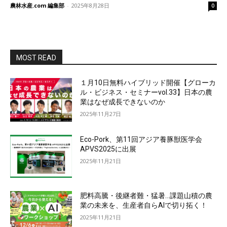
農林水産.com 編集部
-
2025年8月28日
0
MOST READ
１月10日無料ハイブリッド開催【グローカ
ル・ビジネス・セミナーvol.33】日本の農
業はなぜ成長できないのか
2025年11月27日
Eco-Pork、第11回アジア養豚獣医学会
APVS2025に出展
2025年11月21日
肥料高騰・後継者難・猛暑…課題山積の農
業の未来を、生産者自らAIで切り拓く！
2025年11月21日