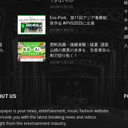
できないのか
経
2025年11月27日
そ
獣
Eco-Pork、第11回アジア養豚獣
キ
医学会 APVS2025に出展
未
2025年11月21日
調
題
肥料高騰・後継者難・猛暑…課題
人
ら
山積の農業の未来を、生産者自ら
AIで切り拓く！
2025年11月21日
OUT US
F
paper is your news, entertainment, music fashion website.
rovide you with the latest breaking news and videos
ight from the entertainment industry.