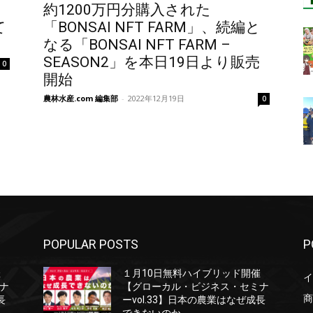
約1200万円分購入された
て
「BONSAI NFT FARM」、続編と
なる「BONSAI NFT FARM –
SEASON2」を本日19日より販売
0
開始
農林水産.com 編集部
-
2022年12月19日
0
POPULAR POSTS
P
催
１月10日無料ハイブリッド開催
イ
ナ
【グローカル・ビジネス・セミナ
商
長
ーvol.33】日本の農業はなぜ成長