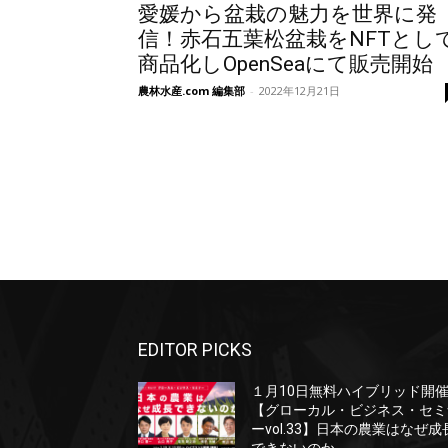
愛媛から盆栽の魅力を世界に発
信！赤石五葉松盆栽をNFTとし
商品化しOpenSeaにて販売開始
農林水産.com 編集部
-
2022年12月21日
EDITOR PICKS
１月10日無料ハイブリッド開
【グローカル・ビジネス・セミ
ーvol.33】日本の農業はなぜ成