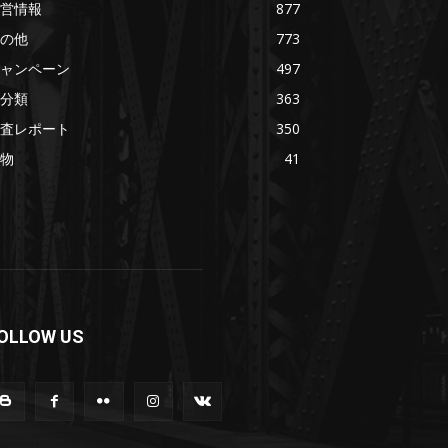
営情報
877
の他
773
ャンペーン
497
分類
363
査レポート
350
物
41
OLLOW US