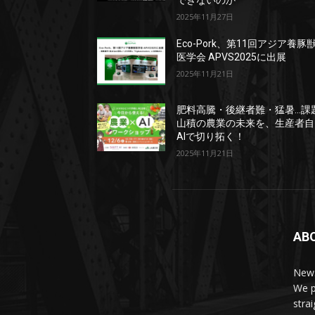
できないのか
2025年11月27日
Eco-Pork、第11回アジア養豚
医学会 APVS2025に出展
2025年11月21日
肥料高騰・後継者難・猛暑…課
山積の農業の未来を、生産者自
AIで切り拓く！
2025年11月21日
AB
News
We p
stra