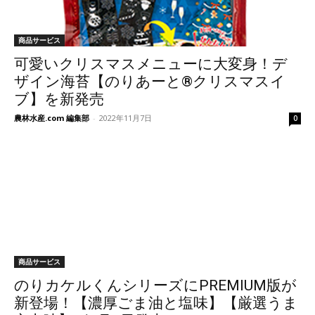
商品サービス
可愛いクリスマスメニューに大変身！デ
ザイン海苔【のりあーと®クリスマスイ
ブ】を新発売
農林水産.com 編集部
-
2022年11月7日
0
商品サービス
のりカケルくんシリーズにPREMIUM版が
新登場！【濃厚ごま油と塩味】【厳選うま