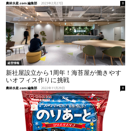
農林水産.com 編集部
-
2023年2月27日
0
経営情報
新社屋設立から1周年！海苔屋が働きやす
いオフィス作りに挑戦
農林水産.com 編集部
-
2022年11月29日
0