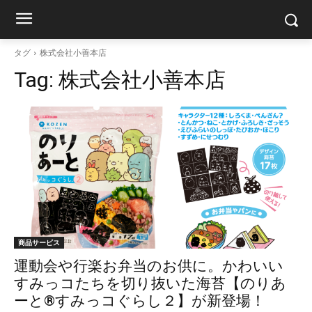
タグ
株式会社小善本店
Tag:
株式会社小善本店
商品サービス
運動会や行楽お弁当のお供に。かわいい
すみっコたちを切り抜いた海苔【のりあ
ーと®すみっコぐらし２】が新登場！