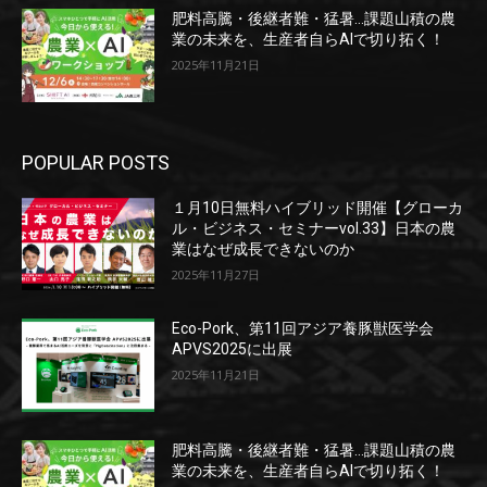
肥料高騰・後継者難・猛暑…課題山積の農
業の未来を、生産者自らAIで切り拓く！
2025年11月21日
POPULAR POSTS
１月10日無料ハイブリッド開催【グローカ
ル・ビジネス・セミナーvol.33】日本の農
業はなぜ成長できないのか
2025年11月27日
Eco-Pork、第11回アジア養豚獣医学会
APVS2025に出展
2025年11月21日
肥料高騰・後継者難・猛暑…課題山積の農
業の未来を、生産者自らAIで切り拓く！