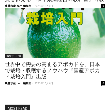
農林水産.com 編集部
-
2021年12月6日
0
商品サービス
世界中で需要の高まるアボカドを、日本
で栽培・収穫するノウハウ『国産アボカ
ド栽培入門』出版
農林水産.com 編集部
-
2021年10月4日
0
MOST READ