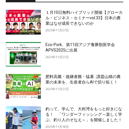
１月10日無料ハイブリッド開催【グローカ
ル・ビジネス・セミナーvol.33】日本の農
業はなぜ成長できないのか
2025年11月27日
Eco-Pork、第11回アジア養豚獣医学会
APVS2025に出展
2025年11月21日
肥料高騰・後継者難・猛暑…課題山積の農
業の未来を、生産者自らAIで切り拓く！
2025年11月21日
釣って、学んで、大村湾をもっと好きにな
る！ 「ワンダーフィッシング～楽しく学
ぶ、釣り人のそなえ～」を開催しました！
2025年11月18日