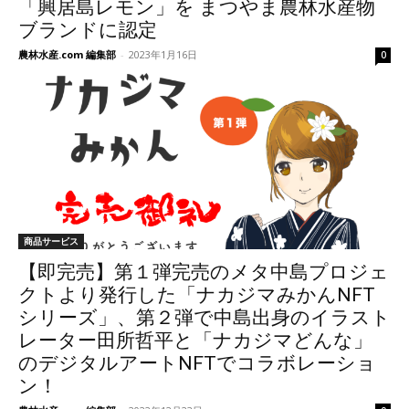
「興居島レモン」を まつやま農林水産物
ブランドに認定
農林水産.com 編集部
-
2023年1月16日
0
商品サービス
【即完売】第１弾完売のメタ中島プロジェ
クトより発行した「ナカジマみかんNFT
シリーズ」、第２弾で中島出身のイラスト
レーター田所哲平と「ナカジマどんな」
のデジタルアートNFTでコラボレーショ
ン！