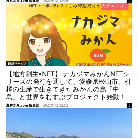
農林水産.com 編集部
-
2022年12月23日
0
商品サービス
【地方創生×NFT】 ナカジマみかんNFTシ
リーズの発行を通して、愛媛県松山市、柑
橘の生産で生きてきたみかんの島「中
島」と世界をむすぶプロジェクト始動！
農林水産.com 編集部
-
2022年12月22日
0