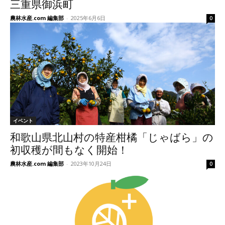
三重県御浜町
農林水産.com 編集部
-
2025年6月6日
0
イベント
和歌山県北山村の特産柑橘「じゃばら」の
初収穫が間もなく開始！
農林水産.com 編集部
-
2023年10月24日
0