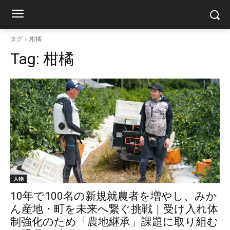
タグ
柑橘
Tag:
柑橘
人物
10年で100名の新規就農者を増やし、みか
ん産地・町を未来へ繋ぐ挑戦｜受け入れ体
制強化のため「農地継承」課題に取り組む