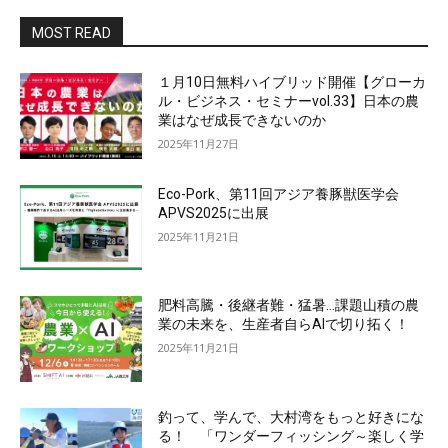
MOST READ
１月10日無料ハイブリッド開催【グローカ
ル・ビジネス・セミナーvol.33】日本の農
業はなぜ成長できないのか
2025年11月27日
Eco-Pork、第11回アジア養豚獣医学会
APVS2025に出展
2025年11月21日
肥料高騰・後継者難・猛暑…課題山積の農
業の未来を、生産者自らAIで切り拓く！
2025年11月21日
釣って、学んで、大村湾をもっと好きにな
る！ 「ワンダーフィッシング～楽しく学