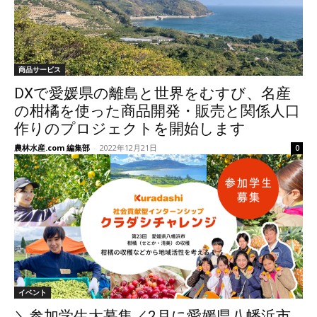
商品サービス
DXで愛媛県の離島と世界をむすび、名産
の柑橘を使った商品開発・販売と関係人口
作りのプロジェクトを開始します
農林水産.com 編集部
-
2022年12月21日
0
イベント
＼参加学生大募集／2月に愛媛県八幡浜市