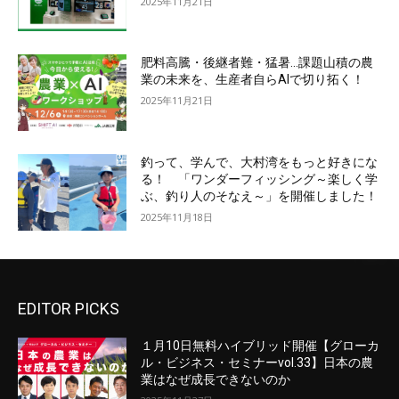
2025年11月21日
肥料高騰・後継者難・猛暑…課題山積の農
業の未来を、生産者自らAIで切り拓く！
2025年11月21日
釣って、学んで、大村湾をもっと好きにな
る！ 「ワンダーフィッシング～楽しく学
ぶ、釣り人のそなえ～」を開催しました！
2025年11月18日
EDITOR PICKS
１月10日無料ハイブリッド開催【グローカ
ル・ビジネス・セミナーvol.33】日本の農
業はなぜ成長できないのか