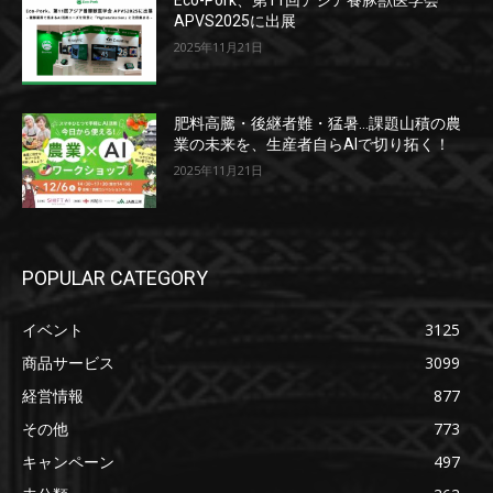
Eco-Pork、第11回アジア養豚獣医学会
APVS2025に出展
2025年11月21日
肥料高騰・後継者難・猛暑…課題山積の農
業の未来を、生産者自らAIで切り拓く！
2025年11月21日
POPULAR CATEGORY
イベント
3125
商品サービス
3099
経営情報
877
その他
773
キャンペーン
497