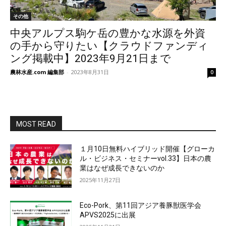
その他
中央アルプス駒ケ岳の豊かな水源を外資
の手から守りたい【クラウドファンディ
ング掲載中】2023年9月21日まで
農林水産.com 編集部
-
2023年8月31日
0
MOST READ
１月10日無料ハイブリッド開催【グローカ
ル・ビジネス・セミナーvol.33】日本の農
業はなぜ成長できないのか
2025年11月27日
Eco-Pork、第11回アジア養豚獣医学会
APVS2025に出展