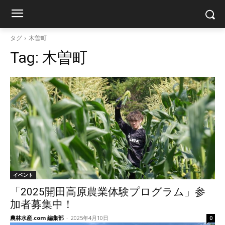
タグ
木曽町
Tag:
木曽町
イベント
「2025開田高原農業体験プログラム」参
加者募集中！
農林水産.com 編集部
-
2025年4月10日
0