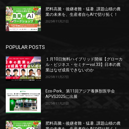
肥料高騰・後継者難・猛暑…課題山積の農
業の未来を、生産者自らAIで切り拓く！
2025年11月21日
POPULAR POSTS
１月10日無料ハイブリッド開催【グローカ
ル・ビジネス・セミナーvol.33】日本の農
業はなぜ成長できないのか
2025年11月27日
Eco-Pork、第11回アジア養豚獣医学会
APVS2025に出展
2025年11月21日
肥料高騰・後継者難・猛暑…課題山積の農
業の未来を、生産者自らAIで切り拓く！