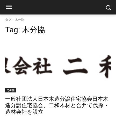
タグ
木分協
Tag:
木分協
その他
一般社団法人日本木造分譲住宅協会日本木
造分譲住宅協会、二和木材と合弁で伐採・
造林会社を設立