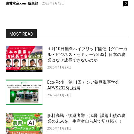
農林水産.com 編集部
-
2023年2月13日
0
MOST READ
１月10日無料ハイブリッド開催【グローカ
ル・ビジネス・セミナーvol.33】日本の農
業はなぜ成長できないのか
2025年11月27日
Eco-Pork、第11回アジア養豚獣医学会
APVS2025に出展
2025年11月21日
肥料高騰・後継者難・猛暑…課題山積の農
業の未来を、生産者自らAIで切り拓く！
2025年11月21日