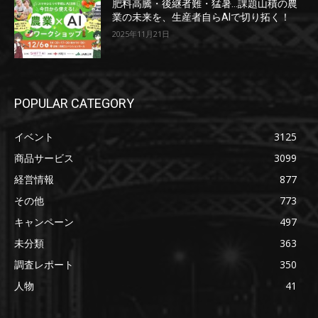
肥料高騰・後継者難・猛暑…課題山積の農
業の未来を、生産者自らAIで切り拓く！
2025年11月21日
POPULAR CATEGORY
イベント
3125
商品サービス
3099
経営情報
877
その他
773
キャンペーン
497
未分類
363
調査レポート
350
人物
41