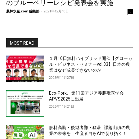
のブルーベリーレシピ発表会を実施
農林水産.com 編集部
-
2021年12月10日
0
MOST READ
１月10日無料ハイブリッド開催【グローカ
ル・ビジネス・セミナーvol.33】日本の農
業はなぜ成長できないのか
2025年11月27日
Eco-Pork、第11回アジア養豚獣医学会
APVS2025に出展
2025年11月21日
肥料高騰・後継者難・猛暑…課題山積の農
業の未来を、生産者自らAIで切り拓く！