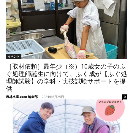
イベント
［取材依頼］最年少（※）10歳女の子のふ
ぐ処理師誕生に向けて、ふく成が【ふぐ処
理師試験】の学科・実技試験サポートを提
供
農林水産.com 編集部
-
2024年6月25日
0