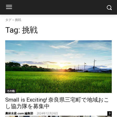
タグ
挑戦
Tag:
挑戦
その他
Small is Exciting! 奈良県三宅町で地域おこ
し協力隊を募集中
農林水産.com 編集部
-
2024年12月26日
0