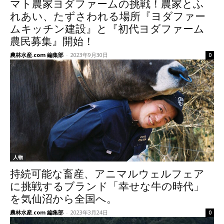
マト農家ヨダファームの挑戦！農家とふ
れあい、たずさわれる場所『ヨダファー
ムキッチン建設』と『初代ヨダファーム
農民募集』開始！
農林水産.com 編集部
-
2023年9月30日
0
人物
持続可能な畜産、アニマルウェルフェア
に挑戦するブランド「幸せな牛の時代」
を気仙沼から全国へ。
農林水産.com 編集部
-
2023年3月24日
0