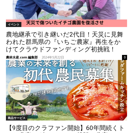
イベント
農地継承で引き継いだ2代目！天災に見舞
われた群馬県の『いちご農家』再生をか
けてクラウドファンディング初挑戦！
農林水産.com 編集部
-
2024年5月22日
0
商品サービス
【9度目のクラファン開始】60年間続くト