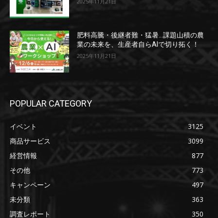
2025年11月21日
肥料高騰・後継者難・猛暑…課題山積の農
業の未来を、生産者自らAIで切り拓く！
2025年11月21日
POPULAR CATEGORY
イベント
3125
商品サービス
3099
経営情報
877
その他
773
キャンペーン
497
未分類
363
調査レポート
350