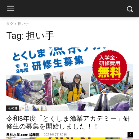
タグ
担い手
Tag:
担い手
その他
令和8年度「とくしま漁業アカデミー」研
修生の募集を開始しました！！
農林水産.com 編集部
-
2025年7月30日
0