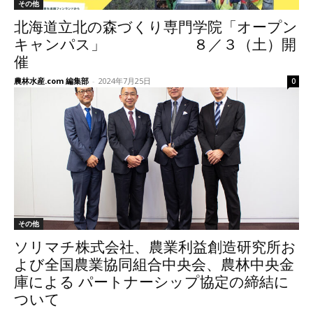
その他
北海道立北の森づくり専門学院「オープン
キャンパス」 ８／３（土）開
催
農林水産.com 編集部
-
2024年7月25日
0
その他
ソリマチ株式会社、農業利益創造研究所お
よび全国農業協同組合中央会、農林中央金
庫による パートナーシップ協定の締結に
ついて