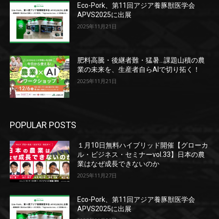
Eco-Pork、第11回アジア養豚獣医学会
APVS2025に出展
2025年11月21日
肥料高騰・後継者難・猛暑…課題山積の農
業の未来を、生産者自らAIで切り拓く！
2025年11月21日
POPULAR POSTS
１月10日無料ハイブリッド開催【グローカ
ル・ビジネス・セミナーvol.33】日本の農
業はなぜ成長できないのか
2025年11月27日
Eco-Pork、第11回アジア養豚獣医学会
APVS2025に出展