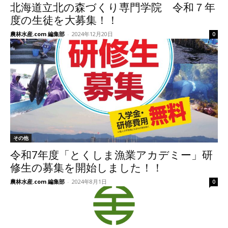
北海道立北の森づくり専門学院 令和７年
度の生徒を大募集！！
農林水産.com 編集部
-
2024年12月20日
0
その他
令和7年度「とくしま漁業アカデミー」研
修生の募集を開始しました！！
農林水産.com 編集部
-
2024年8月1日
0