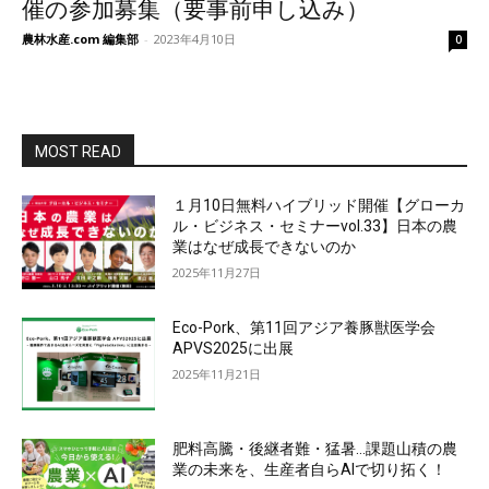
催の参加募集（要事前申し込み）
農林水産.com 編集部
-
2023年4月10日
0
MOST READ
１月10日無料ハイブリッド開催【グローカ
ル・ビジネス・セミナーvol.33】日本の農
業はなぜ成長できないのか
2025年11月27日
Eco-Pork、第11回アジア養豚獣医学会
APVS2025に出展
2025年11月21日
肥料高騰・後継者難・猛暑…課題山積の農
業の未来を、生産者自らAIで切り拓く！