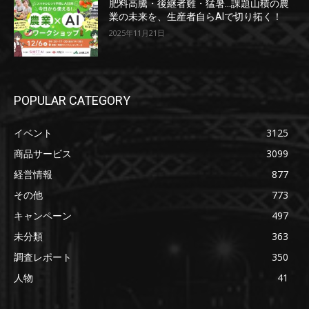
肥料高騰・後継者難・猛暑…課題山積の農
業の未来を、生産者自らAIで切り拓く！
2025年11月21日
POPULAR CATEGORY
イベント
3125
商品サービス
3099
経営情報
877
その他
773
キャンペーン
497
未分類
363
調査レポート
350
人物
41