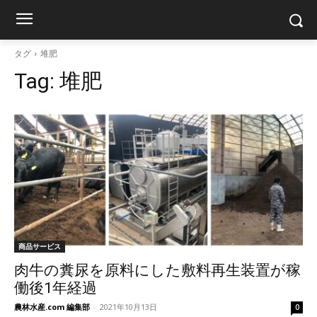
タグ
堆肥
Tag:
堆肥
商品サービス
肉牛の糞尿を原料にした敷料再生装置が稼
働後1年経過
農林水産.com 編集部
-
2021年10月13日
0