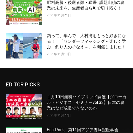
肥料高騰・後継者難・猛暑…課題山積の農
業の未来を、生産者自らAIで切り拓く！
2025年11月21日
釣って、学んで、大村湾をもっと好きにな
る！ 「ワンダーフィッシング～楽しく学
ぶ、釣り人のそなえ～」を開催しました！
2025年11月18日
EDITOR PICKS
１月10日無料ハイブリッド開催【グローカ
ル・ビジネス・セミナーvol.33】日本の農
業はなぜ成長できないのか
2025年11月27日
Eco-Pork、第11回アジア養豚獣医学会