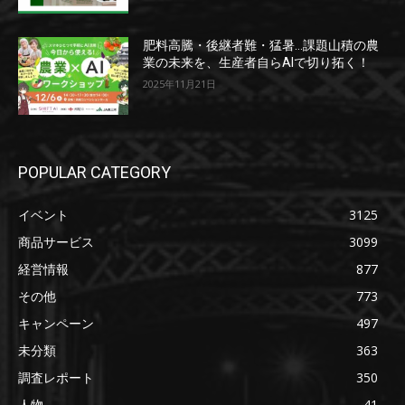
肥料高騰・後継者難・猛暑…課題山積の農
業の未来を、生産者自らAIで切り拓く！
2025年11月21日
POPULAR CATEGORY
イベント
3125
商品サービス
3099
経営情報
877
その他
773
キャンペーン
497
未分類
363
調査レポート
350
人物
41