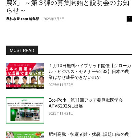
農X」 ～第３弾の募集開始と説明会のお知
らせ～
農林水産.com 編集部
-
2023年7月6日
0
MOST READ
１月10日無料ハイブリッド開催【グローカ
ル・ビジネス・セミナーvol.33】日本の農
業はなぜ成長できないのか
2025年11月27日
Eco-Pork、第11回アジア養豚獣医学会
APVS2025に出展
2025年11月21日
肥料高騰・後継者難・猛暑…課題山積の農