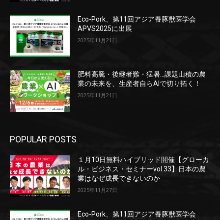
Eco-Pork、第11回アジア養豚獣医学会
APVS2025に出展
2025年11月21日
肥料高騰・後継者難・猛暑…課題山積の農
業の未来を、生産者自らAIで切り拓く！
2025年11月21日
POPULAR POSTS
１月10日無料ハイブリッド開催【グローカ
ル・ビジネス・セミナーvol.33】日本の農
業はなぜ成長できないのか
2025年11月27日
Eco-Pork、第11回アジア養豚獣医学会