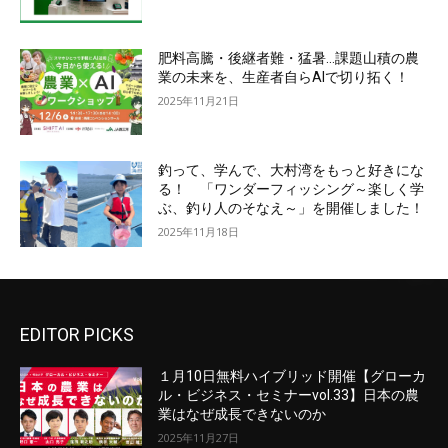
肥料高騰・後継者難・猛暑…課題山積の農
業の未来を、生産者自らAIで切り拓く！
2025年11月21日
釣って、学んで、大村湾をもっと好きにな
る！ 「ワンダーフィッシング～楽しく学
ぶ、釣り人のそなえ～」を開催しました！
2025年11月18日
EDITOR PICKS
１月10日無料ハイブリッド開催【グローカ
ル・ビジネス・セミナーvol.33】日本の農
業はなぜ成長できないのか
2025年11月27日