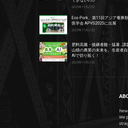
できないのか
2025年11月27日
Eco-Pork、第11回アジア養豚
医学会 APVS2025に出展
2025年11月21日
肥料高騰・後継者難・猛暑…課
山積の農業の未来を、生産者自
AIで切り拓く！
2025年11月21日
AB
News
We p
stra