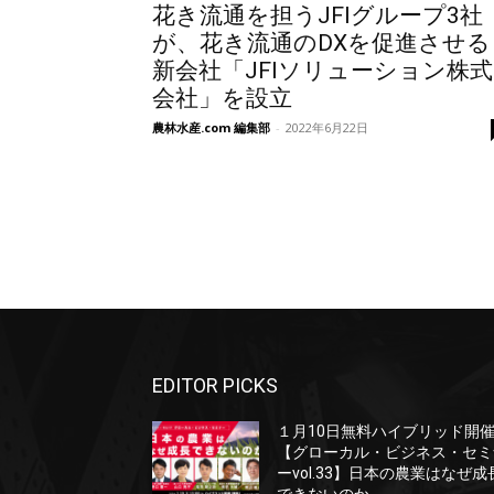
花き流通を担うJFIグループ3社
が、花き流通のDXを促進させる
新会社「JFIソリューション株式
会社」を設立
農林水産.com 編集部
-
2022年6月22日
EDITOR PICKS
１月10日無料ハイブリッド開
【グローカル・ビジネス・セミ
ーvol.33】日本の農業はなぜ成