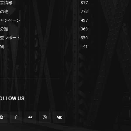
営情報
877
の他
773
ャンペーン
497
分類
363
査レポート
350
物
41
OLLOW US