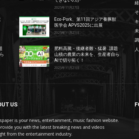
できないのか
経
2025年11月27日
そ
獣
Eco-Pork、第11回アジア養豚獣
キ
医学会 APVS2025に出展
未
2025年11月21日
調
題
肥料高騰・後継者難・猛暑…課題
人
ら
山積の農業の未来を、生産者自ら
AIで切り拓く！
2025年11月21日
OUT US
F
paper is your news, entertainment, music fashion website.
rovide you with the latest breaking news and videos
ight from the entertainment industry.