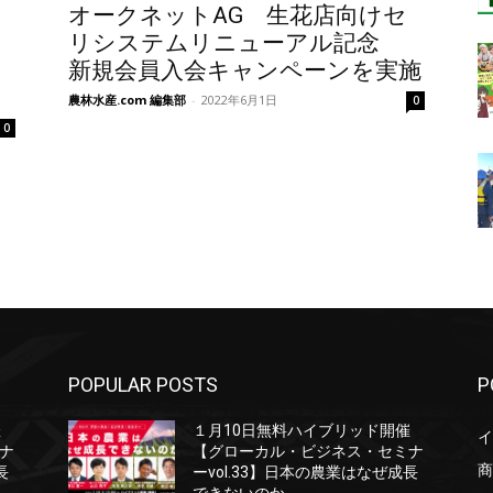
オークネットAG 生花店向けセ
リシステムリニューアル記念
新規会員入会キャンペーンを実施
農林水産.com 編集部
-
2022年6月1日
0
0
POPULAR POSTS
P
催
１月10日無料ハイブリッド開催
イ
ナ
【グローカル・ビジネス・セミナ
商
長
ーvol.33】日本の農業はなぜ成長