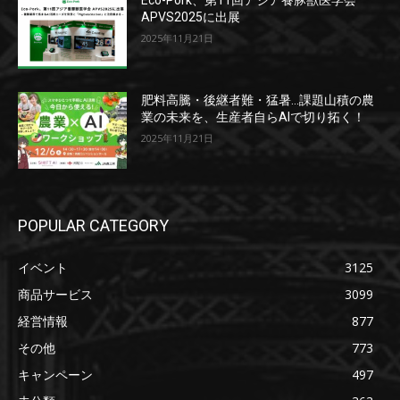
Eco-Pork、第11回アジア養豚獣医学会
APVS2025に出展
2025年11月21日
肥料高騰・後継者難・猛暑…課題山積の農
業の未来を、生産者自らAIで切り拓く！
2025年11月21日
POPULAR CATEGORY
イベント
3125
商品サービス
3099
経営情報
877
その他
773
キャンペーン
497