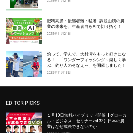
2025年11月21日
肥料高騰・後継者難・猛暑…課題山積の農
業の未来を、生産者自らAIで切り拓く！
2025年11月21日
釣って、学んで、大村湾をもっと好きにな
る！ 「ワンダーフィッシング～楽しく学
ぶ、釣り人のそなえ～」を開催しました！
2025年11月18日
EDITOR PICKS
１月10日無料ハイブリッド開催【グローカ
ル・ビジネス・セミナーvol.33】日本の農
業はなぜ成長できないのか