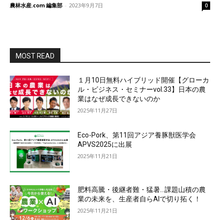
農林水産.com 編集部
-
2023年9月7日
0
MOST READ
１月10日無料ハイブリッド開催【グローカ
ル・ビジネス・セミナーvol.33】日本の農
業はなぜ成長できないのか
2025年11月27日
Eco-Pork、第11回アジア養豚獣医学会
APVS2025に出展
2025年11月21日
肥料高騰・後継者難・猛暑…課題山積の農
業の未来を、生産者自らAIで切り拓く！
2025年11月21日