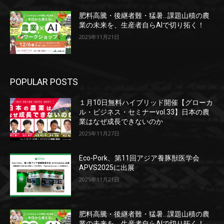
肥料高騰・後継者難・猛暑…課題山積の農
業の未来を、生産者自らAIで切り拓く！
2025年11月21日
POPULAR POSTS
１月10日無料ハイブリッド開催【グローカ
ル・ビジネス・セミナーvol.33】日本の農
業はなぜ成長できないのか
2025年11月27日
Eco-Pork、第11回アジア養豚獣医学会
APVS2025に出展
2025年11月21日
肥料高騰・後継者難・猛暑…課題山積の農
業の未来を、生産者自らAIで切り拓く！