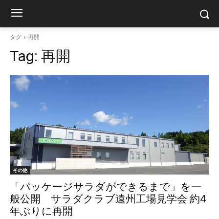
タグ
再開
Tag:
再開
その他
「パッケージサラダができるまで」を一
般公開 サラダクラブ遠州工場見学会 約4
年ぶりに再開